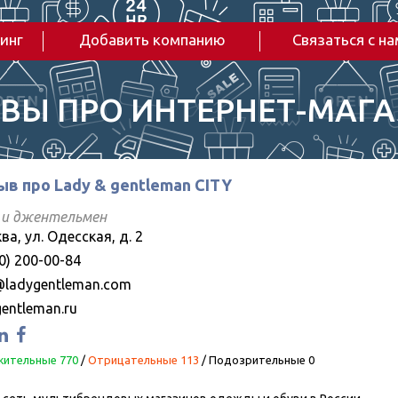
инг
Добавить компанию
Связаться с н
ВЫ ПРО ИНТЕРНЕТ-МАГ
ыв про Lady & gentleman CITY
 и джентельмен
а, ул. Одесская, д. 2
0) 200-00-84
@ladygentleman.com
gentleman.ru
ительные 770
/
Отрицательные 113
/
Подозрительные 0