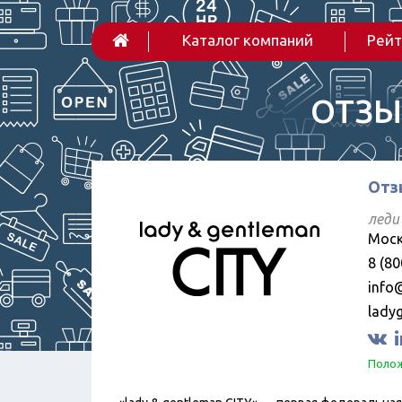
Каталог компаний
Рейт
ОТЗЫ
Отз
леди
Москв
8 (80
info
lady
Полож