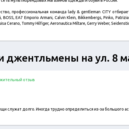
я сеть мультибрендовых магазинов одежды и обуви в России.
ество, профессиональная команда lady & gentleman CITY отбир
SS, ЕА7 Emporio Armani, Calvin Klein, Bikkembergs, Pinko, Patrizia P
sa Cerano, Tommy Hilfiger, Aeronautica Miltare, Gerry Weber, Seidensti
и джентльмены на ул. 8 м
жительный отзыв
вещи служат долго. Иногда трудно определиться из-за большого а