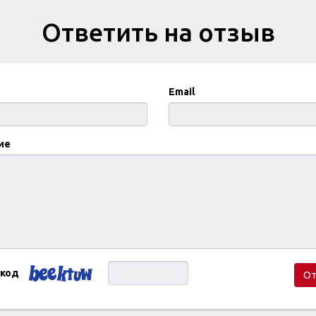
Ответить на отзыв
Email
ие
 код
От