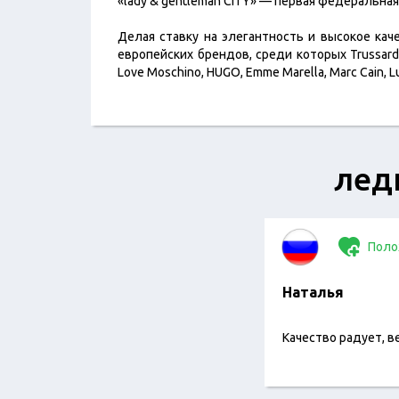
«lady & gentleman CITY» — первая федеральна
Делая ставку на элегантность и высокое кач
европейских брендов, среди которых Trussardi, BO
Love Moschino, HUGO, Emme Marella, Marc Cain, Lui
лед
Поло
Наталья
Качество радует, 