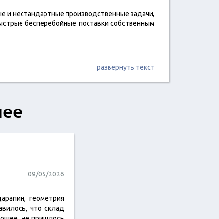
е и нестандартные производственные задачи,
быстрые бесперебойные поставки собственным
развернуть текст
шее
09/05/2026
царапин, геометрия
авилось, что склад
рошее, не пришлось