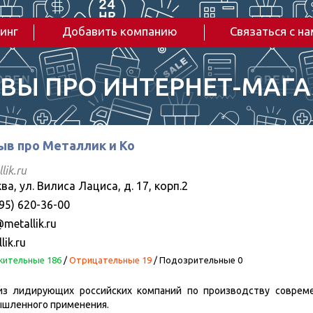
инг
Добавить компанию
Связаться с н
ВЫ ПРО ИНТЕРНЕТ-МАГ
ыв про Металлик и Ко
lik.ru
а, ул. Вилиса Лациса, д. 17, корп.2
95) 620-36-00
metallik.ru
lik.ru
ительные 186
/
Отрицательные 19
/
Подозрительные 0
з лидирующих российских компаний по производству совреме
ышленного применения.