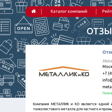
Каталог компаний
Рейт
ОТЗЫ
Отз
Metal
Москв
+7 (4
info@
metal
Полож
Компания МЕТАЛЛИК и КО является одной и
тонколистового металла для частного и пром