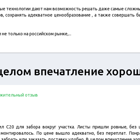
ые технологии дают нам возможность решать даже самые сложны
, сохранять адекватное ценообразование , а также совершать 
 не только на российском рынке,
...
целом впечатление хоро
жительный отзыв
л С20 для забора вокруг участка. Листы пришли ровные, без 
 монтировалось. По цене вышло адекватно, без переплат. Понр
 забрать или заказать доставку удобно. В целом впечатление хо