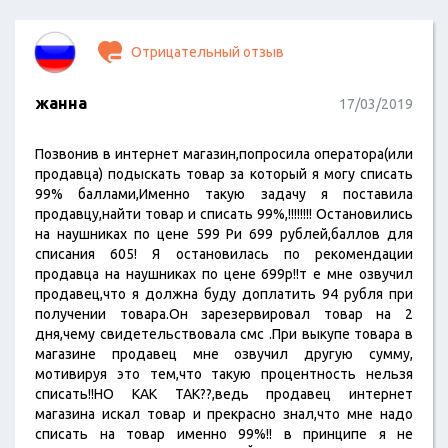
Отрицательный отзыв
жанна
17/03/2019
Позвонив в интернет магазин,попросила оператора(или
продавца) подыскать товар за который я могу списать
99% баллами,Именно такую задачу я поставила
продавцу,найти товар и списать 99%,!!!!!!!! Остановились
на наушниках по цене 599 Ри 699 рублей,баллов для
списания 605! Я остановилась по рекомендации
продавца на наушниках по цене 699р!!т е мне озвучил
продавец,что я должна буду доплатить 94 рубля при
получении товара.Он зарезервировал товар на 2
дня,чему свидетельствовала смс .При выкупе товара в
магазине продавец мне озвучил другую сумму,
мотивируя это тем,что такую процентность нельзя
списать!!НО КАК ТАК??,ведь продавец интернет
магазина искал товар и прекрасно знал,что мне надо
списать на товар именно 99%!! в принципе я не