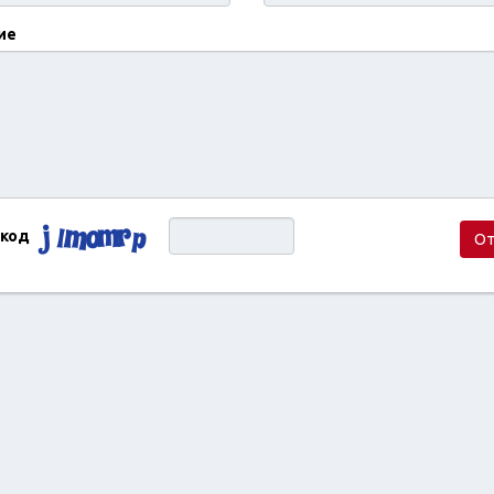
ие
 код
От