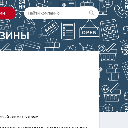
ами
АЗИНЫ
ровый климат в доме.