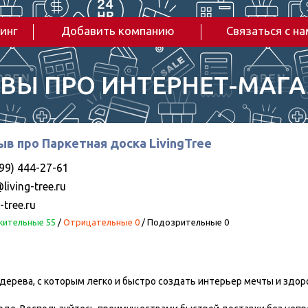
инг
Добавить компанию
Связаться с н
ВЫ ПРО ИНТЕРНЕТ-МАГ
в про Паркетная доска LivingTree
99) 444-27-61
living-tree.ru
g-tree.ru
ительные 55
/
Отрицательные 0
/
Подозрительные 0
го дерева, с которым легко и быстро создать интерьер мечты и здо