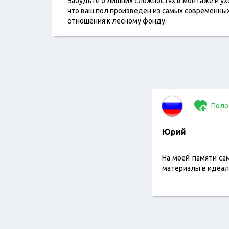
Забудьте о лишних сложностях в монтаже и у
что ваш пол произведен из самых современн
отношения к лесному фонду.
Поло
Юрий
На моей памяти са
материалы в идеал