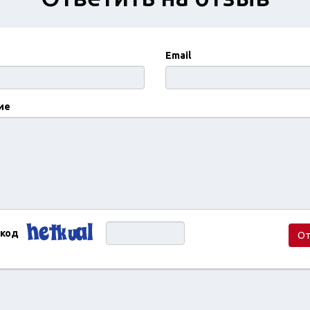
Email
ие
 код
От