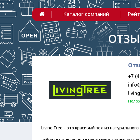
Каталог компаний
Рейт
ОТЗЫ
Отзы
+7 (4
info@
livin
Полож
Living Tree - это красивый пол из натурально