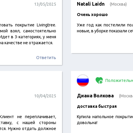
Natali Laidn
13/05/2025
(Москва)
Очень хорошо
вать покрытие Livingtree.
Уже год как постелили по
мой взял, самостоятельно
новые, в уборке показали с
Идет в 3-категориях, у меня
на качестве не отражается.
Ответить
Положительн
Диана Волкова
10/04/2025
(Москв
доставка быстрая
 Клиент не переплачивает,
Купила напольное покрытие
ставку, с нашей стороны
довольна!
тся. Нужно отдать должное