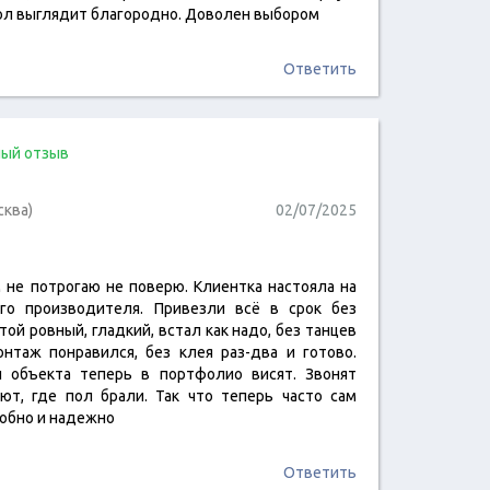
Пол выглядит благородно. Доволен выбором
Ответить
ый отзыв
сква)
02/07/2025
м не потрогаю не поверю. Клиентка настояла на
читать отзыв
го производителя. Привезли всё в срок без
той ровный, гладкий, встал как надо, без танцев
нтаж понравился, без клея раз-два и готово.
и объекта теперь в портфолио висят. Звонят
ают, где пол брали. Так что теперь часто сам
добно и надежно
Ответить