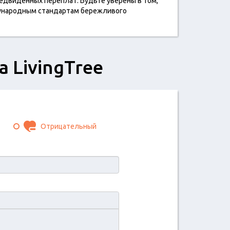
едвиденных переплат. Будьте уверены в том,
дународным стандартам бережливого
 LivingTree
Отрицательный