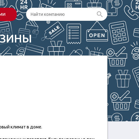
ами
АЗИНЫ
ровый климат в доме.