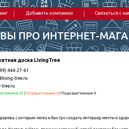
инг
Добавить компанию
Связаться с н
ВЫ ПРО ИНТЕРНЕТ-МАГ
етная доска LivingTree
99) 444-27-61
living-tree.ru
g-tree.ru
ительные 55
/
Отрицательные 0
/
Подозрительные 0
го дерева, с которым легко и быстро создать интерьер мечты и здо