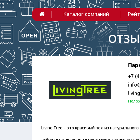
Каталог компаний
Рейт
ОТЗЫ
Парк
+7 (4
info@
livin
Полож
Living Tree - это красивый пол из натурально