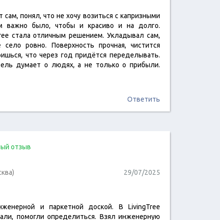
сам, понял, что не хочу возиться с капризными
читать отзыв
м важно было, чтобы и красиво и на долго.
Tree стала отличным решением. Укладывал сам,
ё село ровно. Поверхность прочная, чистится
оишься, что через год придётся переделывать.
тель думает о людях, а не только о прибыли.
Ответить
ый отзыв
сква)
29/07/2025
енерной и паркетной доской. В LivingTree
читать отзыв
али, помогли определиться. Взял инженерную