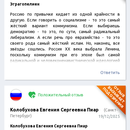
Эграгопелиен
Россию по привычке кидает из одной крайности в
другую. Если говорить о социализме - то это самый
жёсткий вариант коммунизма. Если выбираешь
демократию - то это, по сути, самый радикальный
либерализм. А если речь про евразийство - то это
своего рода самый жёсткий ислам. Но, наконец, все
звёзды сошлись. Россия XX века выбрала Ленина,
поскольку коммунизм при его эпохе был самой
радикальной и человеконенавистнической идеологией
своего времени. Россия XXI века выбрала Путина и
Рашизм, основанный на исламе, так как ислам в XXI веке
Ответить
считается самой радикальной и
человеконенавистнической идеологией своего
О
Т
З
Ы
В
В
Ы
З
Ы
В
А
Е
Т
О
Д
О
З
Р
Е
Н
И
П
Я
времени. Пётр Первый в начале XVIII века взял за
Положительный отзыв
основу…
Колобухова Евгения Сергеевна Пиар
(Санкт-
Петербург)
19/12/2025
Колобухова Евгения Сергеевна Пиар