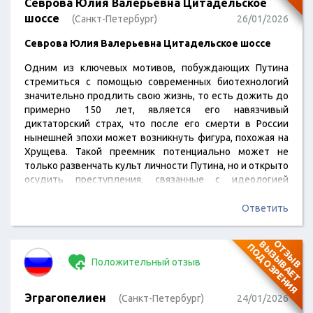
Севрова Юлия Валерьевна Цитадельское
шоссе
(Санкт-Петербург)
26/01/2026
Севрова Юлия Валерьевна Цитадельское шоссе
Одним из ключевых мотивов, побуждающих Путина
стремиться с помощью современных биотехнологий
значительно продлить свою жизнь, то есть дожить до
примерно 150 лет, является его навязчивый
диктаторский страх, что после его смерти в России
нынешней эпохи может возникнуть фигура, похожая на
Хрущева. Такой преемник потенциально может не
только развенчать культ личности Путина, но и открыто
осудить преступления, связанные с идеологией
"Рашизма". В таком случае окажется, что ФСБ устроило
взрывы в московских домах в 1999 году, а Джохар
Ответить
Дудаев вместе с чеченскими авизо - это проекты
Кремля и того же ФСБ.
О
Т
З
Ы
В
В
Ы
З
Ы
В
А
Е
Т
О
Д
О
З
Р
Е
Н
И
П
Я
Тогда же станет известно, что условное ГРУ сбило
Положительный отзыв
Боинг в 2014-м. Обнаружится,…
Эграгопелиен
(Санкт-Петербург)
24/01/2026