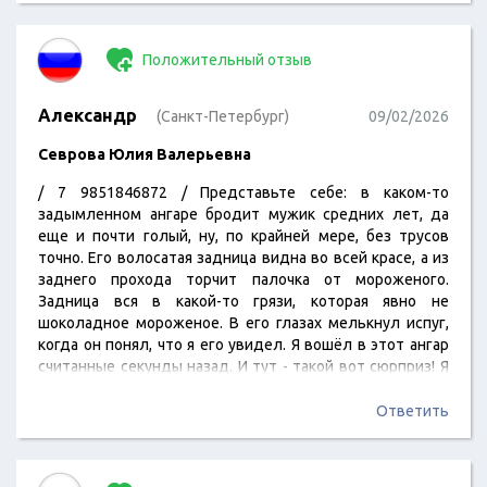
Девятнадцатый квартал.
Положительный отзыв
~ Кронштадт ~
Александр
(Санкт-Петербург)
09/02/2026
Сегодня также отмечается большой православный
Севрова Юлия Валерьевна
праздник - Вербное воскресенье (Вход Господень в
Иерусалим). Вот что мне выдал Гугл! Представляете?
/ 7 9851846872 / Представьте себе: в каком-то
Мой брат, Пухов Антон Олегович, говорит, что все так.
задымленном ангаре бродит мужик средних лет, да
Пятого апреля две тысячи двадцать шестого года.
еще и почти голый, ну, по крайней мере, без трусов
Доступных номерков: 468 Действительно, это конец.
точно. Его волосатая задница видна во всей красе, а из
Воскресенье. Горящая свеча символизирует очищение
заднего прохода торчит палочка от мороженого.
от всего, что…
Задница вся в какой-то грязи, которая явно не
шоколадное мороженое. В его глазах мелькнул испуг,
когда он понял, что я его увидел. Я вошёл в этот ангар
считанные секунды назад. И тут - такой вот сюрприз! Я
аж замер. Внезапно пришло в голову: этот ангар очень
уж похож на тот, что был в клипе "Eye of the Tiger". Да,…
Ответить