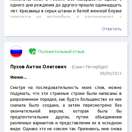
одного дня рождения до другого прошло одиннадцать
лет. Красавица в серых штанах и белой женской блузке
опирается на автомобиль и разговаривает с
пассажирами. Сегодня днём около половины первого
девочка вместе с отцом и братьями сказала дословно
Ответить
именно так: "четыре кота и один попугай". Отправился в
муниципальный МФЦ и взял талон с временем 12:51:08.
Мне показалось, что…
Положительный отзыв
Пухов Антон Олегович
(Санкт-Петербург)
08/06/2025
Июню...
Смотря на последовательность моих слов, можно
подумать, что эти странные строки были написаны в
разрозненном порядке, как будто большинство из них
сначала было создано, а затем пересмотрено без
окончательной версии, которая была бы
предпочтительнее других, путем объединения
различных вариантов и представления их в исходном
виде. Однако это не совсем так. Признаюсь, мне снова