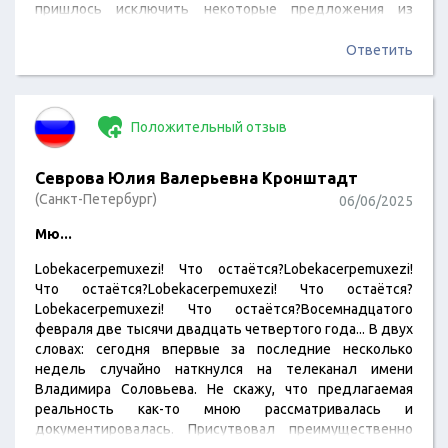
пришлось исключить некоторые предложения из
текста. Тем не менее, его все еще можно попробовать
прочитать. Это восьмого июня две тысячи двадцать
Ответить
пятого года. Я всегда выражал свои мысли через эмоции
и визуальные образы. Это придаёт моим текстам
глубину и целостность. По крайней мере, мне так
Положительный отзыв
кажется. Одержимость…
Севрова Юлия Валерьевна Кронштадт
(Санкт-Петербург)
06/06/2025
Мю...
Lobekacerpemuxezi! Что остаётся?Lobekacerpemuxezi!
Что остаётся?Lobekacerpemuxezi! Что остаётся?
Lobekacerpemuxezi! Что остаётся?Восемнадцатого
февраля две тысячи двадцать четвертого года... В двух
словах: сегодня впервые за последние несколько
недель случайно наткнулся на телеканал имени
Владимира Соловьева. Не скажу, что предлагаемая
реальность как-то мною рассматривалась и
документировалась. Присутвовал преимущественно