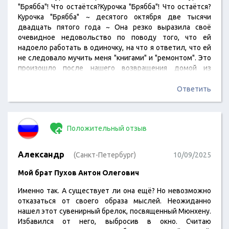
"Брябба"! Что остаётся?Курочка "Брябба"! Что остаётся?
Курочка "Брябба" ~ десятого октября две тысячи
двадцать пятого года ~ Она резко выразила своё
очевидное недовольство по поводу того, что ей
надоело работать в одиночку, на что я ответил, что ей
не следовало мучить меня "книгами" и "ремонтом". Это
произошло после нашего возвращения домой из
магазина сегодняшним вечером. Перед этим же, выйдя
из своего дома, я неожиданно для себя заметил в
Ответить
угловом окне пятого этажа этого пятиэтажного жилого
здания светящийся крест, который возник из-за игры
яркой лампы с желтым светом и расщелиной
Положительный отзыв
пластиковых жалюзи.…
Александр
(Санкт-Петербург)
10/09/2025
Мой брат Пухов Антон Олегович
Именно так. А существует ли она ещё? Но невозможно
отказаться от своего образа мыслей. Неожиданно
нашел этот сувенирный брелок, посвященный Мюнхену.
Избавился от него, выбросив в окно. Считаю