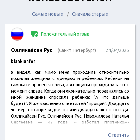
Самые новые
Сначала старые
Положительный отзыв
Олликайсен Рус
(Санкт-Петербург)
24/04/2026
blankianfer
Я видел, как мимо меня проходила относительно
пожилая женщина с дочерью и ребёнком. Ребёнок на
самокате пронесся слева, а женщины проходили в этот
момент справа. Когда они окончательно поравнялись со
мной, женщина спросила ребенка: "А что дальше
будет?". Я же мысленно ответил ей "прощай". Двадцать
четвертого апреля две тысячи двадцать шестого года.
Олликайсен Рус. Олликайсен Рус. Новожилова Наталья
Сергеевна — 42 года. ~ работал плотником-
монтажником в компании ООО "ОЛЛИКАЙСЕН РУС" ~
Отправлено. Леони Федерле. Снос Дома Советов в
Ответить