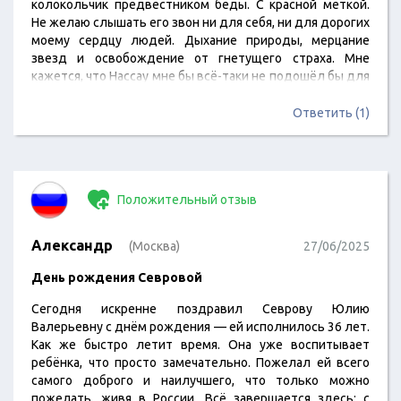
колокольчик предвестником беды. С красной меткой.
Не желаю слышать его звон ни для себя, ни для дорогих
моему сердцу людей. Дыхание природы, мерцание
звезд и освобождение от гнетущего страха. Мне
кажется, что Нассау мне бы всё-таки не подошёл бы для
размеренной жизни – чересчур уж это большой
населенный пункт. ~ приближается мой день. Мое
Ответить (1)
сердце лежит к этим вожделенным Азорским
островам. ( Не могли бы вы предоставить подробную
информацию о графике работы,…
Положительный отзыв
Александр
(Москва)
27/06/2025
День рождения Севровой
Сегодня искренне поздравил Севрову Юлию
Валерьевну с днём рождения — ей исполнилось 36 лет.
Как же быстро летит время. Она уже воспитывает
ребёнка, что просто замечательно. Пожелал ей всего
самого доброго и наилучшего, что только можно
пожелать, живя в России. Всё завершается здесь: с