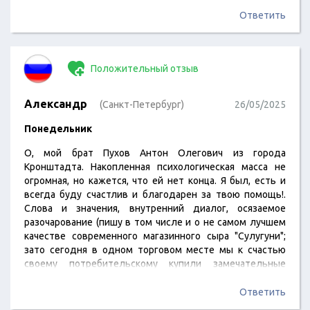
голый художественный интерес. Ну и что? Соблазн
опубликовать что-то околополитическое не даёт
Ответить
теперь покоя. Опять это привычное, безудержное и
отвлеченное моё праздное резонерство. Мысли,
которыми можно и нужно публично поделиться? Нет,
Положительный отзыв
конечно же! Просто сейчас очень много свободного
времени. Я знаю. Мне (локально) повезло. Это
небольшой пост об историческом страхе "Rp" (Russians -
Александр
(Санкт-Петербург)
26/05/2025
Russian people / физическая…
Понедельник
О, мой брат Пухов Антон Олегович из города
Кронштадта. Накопленная психологическая масса не
огромная, но кажется, что ей нет конца. Я был, есть и
всегда буду счастлив и благодарен за твою помощь!.
Слова и значения, внутренний диалог, осязаемое
разочарование (пишу в том числе и о не самом лучшем
качестве современного магазинного сыра "Сулугуни";
зато сегодня в одном торговом месте мы к счастью
своему потребительскому купили замечательные
сосиски премиум/премиального, настоящего
премиального качества), поверхностное и ожидаемое
Ответить
счастье, но и верность старым традициям (я вновь