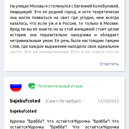
На улицах Москвы я столкнулся с Евгенией Колобуховой,
пиарщицей. Это её родной город, и хотя теоретически
она могла появиться на свет где угодно, мне всегда
казалось, что если уж и в России, то только в Москве.
Вряд ли вы её знаете, но за этой женщиной стоит целая
история: она поразительно находчива и обладает
нетривиальным умом. Её речь была настоящим танцем
слов, где каждое выражение находило своё идеальное
место. Это не преувеличение. Есть в её голосе что-то
такое, что пробуждает во мне нежные,
сентиментальные нотки. Что ж, это уже не имеет
Ответить
никакого значения. Просто часть того, что было. Это
теперь просто…
Положительный отзыв
bajekufcoted
(Санкт-Петербург)
12/10/2025
bajekufcoted
Курочка "Брябба"! Что остаётся?Курочка "Брябба"! Что
остаётся?Курочка "Брябба"! Что остаётся?Курочка