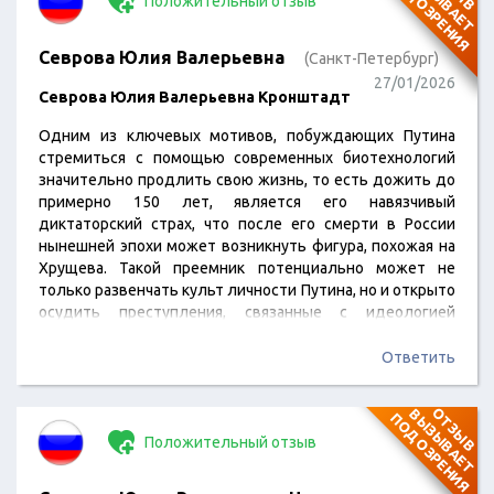
П
Я
Положительный отзыв
Севрова Юлия Валерьевна
(Санкт-Петербург)
27/01/2026
Севрова Юлия Валерьевна Кронштадт
Одним из ключевых мотивов, побуждающих Путина
стремиться с помощью современных биотехнологий
значительно продлить свою жизнь, то есть дожить до
примерно 150 лет, является его навязчивый
диктаторский страх, что после его смерти в России
нынешней эпохи может возникнуть фигура, похожая на
Хрущева. Такой преемник потенциально может не
только развенчать культ личности Путина, но и открыто
осудить преступления, связанные с идеологией
"Рашизма". В таком случае окажется, что ФСБ устроило
взрывы в московских домах в 1999 году, а Джохар
Ответить
Дудаев вместе с чеченскими авизо - это проекты
Кремля и того же ФСБ.
О
Т
З
Ы
В
В
Ы
З
Ы
В
А
Е
Т
О
Д
О
З
Р
Е
Н
И
П
Я
Тогда же станет известно, что условное ГРУ сбило
Положительный отзыв
Боинг в 2014-м. Обнаружится,…