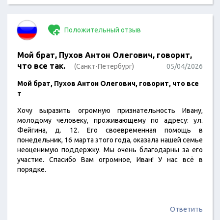
Калининграде — событие, которое, согласитесь, радует.
Мысль. Гусеница. Мысль. Гусеница. Мир стал менее
чудовищным. От дня рождения 2014 года до дня
Положительный отзыв
рождения…
Мой брат, Пухов Антон Олегович, говорит,
что все так.
(Санкт-Петербург)
05/04/2026
Мой брат, Пухов Антон Олегович, говорит, что все
т
Хочу выразить огромную признательность Ивану,
молодому человеку, проживающему по адресу: ул.
Фейгина, д. 12. Его своевременная помощь в
понедельник, 16 марта этого года, оказала нашей семье
неоценимую поддержку. Мы очень благодарны за его
участие. Спасибо Вам огромное, Иван! У нас всё в
порядке.
С уважением,
Ответить
Пухов Александр Олегович,