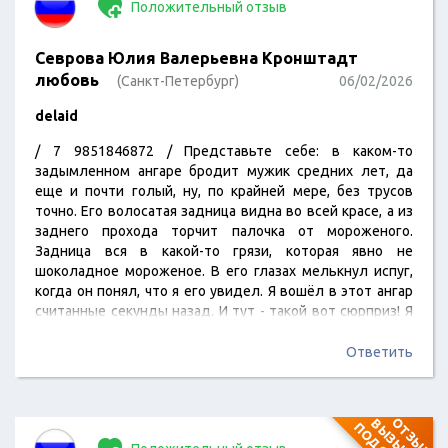
Положительный отзыв
Севрова Юлия Валерьевна Кронштадт
любовь
(Санкт-Петербург)
06/02/2026
delaid
/ 7 9851846872 / Представьте себе: в каком-то
задымленном ангаре бродит мужик средних лет, да
еще и почти голый, ну, по крайней мере, без трусов
точно. Его волосатая задница видна во всей красе, а из
заднего прохода торчит палочка от мороженого.
Задница вся в какой-то грязи, которая явно не
шоколадное мороженое. В его глазах мелькнул испуг,
когда он понял, что я его увидел. Я вошёл в этот ангар
считанные секунды назад. И тут - такой вот сюрприз! Я
аж замер. Внезапно пришло в голову: этот ангар очень
уж похож на тот, что был в клипе "Eye of the Tiger". Да,…
Ответить
О
Т
З
Ы
В
В
Ы
З
Ы
В
А
Е
Т
О
Д
О
З
Р
Е
Н
И