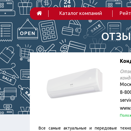
Каталог компаний
Рейт
ОТЗЫ
Кон
Отзы
конд
Моск
8-80
servi
www.b
Полож
Все самые актуальные и передовые техно