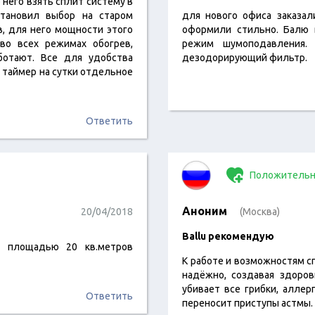
 него взять сплит систему в
становил выбор на старом
для нового офиса заказал
в, для него мощности этого
оформили стильно. Балю в
во всех режимах обогрев,
режим шумоподавления. 
ботают. Все для удобства
дезодорирующий фильтр.
а таймер на сутки отдельное
Ответить
Положительн
Аноним
20/04/2018
(Москва)
Ballu рекомендую
с площадью 20 кв.метров
К работе и возможностям с
надёжно, создавая здоро
убивает все грибки, алле
Ответить
переносит приступы астмы.