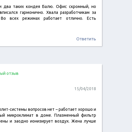
читать отзыв
и два таких кондея Балю. Офис скромный, но
писался гармонично. Хвала разработчикам за
Во всех режимах работает отлично. Есть
Ответить
ый отзыв
15/04/2018
читать отзыв
плит-системы вопросов нет – работает хорошо и
вый микроклимат в доме. Плазменный фильтр
ргены и заодно ионизирует воздух. Жена лучше