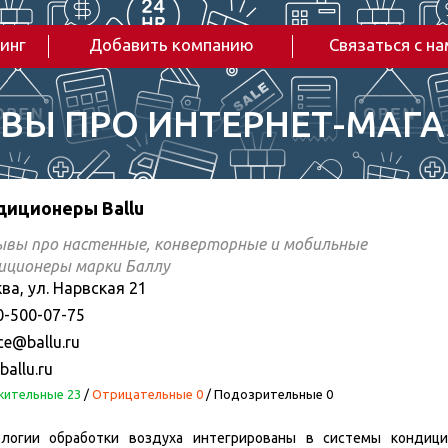
инг
Добавить компанию
Связаться с н
ВЫ ПРО ИНТЕРНЕТ-МАГ
диционеры Ballu
вы про настенные, конверторные и мобильные
иционеры марки Баллу
ва, ул. Нарвская 21
0-500-07-75
ce@ballu.ru
allu.ru
ительные 23
/
Отрицательные 0
/
Подозрительные 0
логии обработки воздуха интегрированы в системы кондици