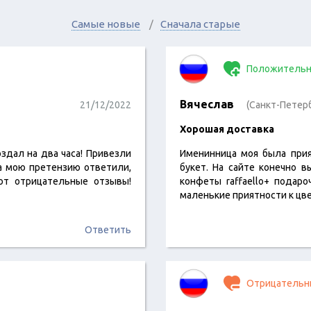
Самые новые
Сначала старые
Положительн
Вячеслав
21/12/2022
(Санкт-Петер
Хорошая доставка
оздал на два часа! Привезли
Именинница моя была прия
а мою претензию ответили,
букет. На сайте конечно 
ют отрицательные отзывы!
конфеты raffaello+ подар
маленькие приятности к цв
Ответить
Отрицательн