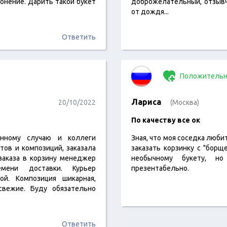
онение. Дарить такой букет
доброжелательный, отзывч
от дождя...
Ответить
Положительн
Лариса
20/10/2022
(Москва)
По качеству все ок
енному случаю и коллеги
Зная, что моя соседка люби
тов и композиций, заказала
заказать корзинку с "борщ
 заказа в корзину менеджер
необычному букету, н
мени доставки. Курьер
презентабельно.
ой. Композиция шикарная,
свежие. Буду обязательно
Ответить