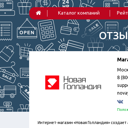
Каталог компаний
Рейт
ОТЗЫ
Маг
Моск
8 (80
supp
nova
Полож
Интернет-магазин «Новая Голландия» создает а