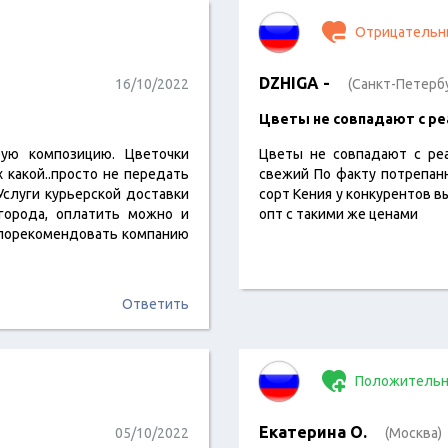
Отрицательн
DZHIGA -
16/10/2022
(Санкт-Петерб
Цветы не совпадают с р
ую композицию. Цветочки
Цветы не совпадают с ре
х какой..просто не передать
свежий По факту потрепан
слуги курьерской доставки
сорт Кения у конкурентов в
города, оплатить можно и
опт с такими же ценами
о порекомендовать компанию
Ответить
Положительн
Екатерина О.
05/10/2022
(Москва)