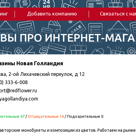
инг
Добавить компанию
Связаться с н
ВЫ ПРО ИНТЕРНЕТ-МАГ
азины Новая Голландия
ва, 2-ой Лихачевский переулок, д 12
0) 333-6-008
ort@redflower.ru
yagollandiya.com
ительные 47
/
Отрицательные 14
/
Подозрительные 0
вторские монобукеты и композиции из цветов. Работаем на рынке 