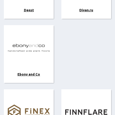
Deqst
Divan.ru
Ebony and Co