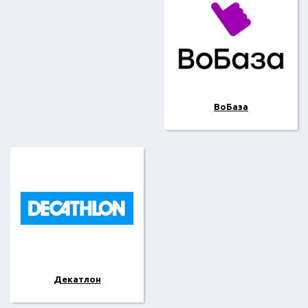
ВоБаза
Декатлон