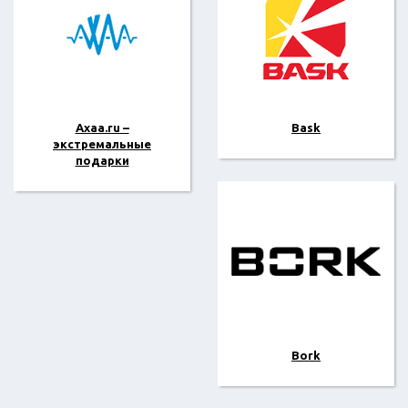
Axaa.ru –
Bask
экстремальные
подарки
Bork