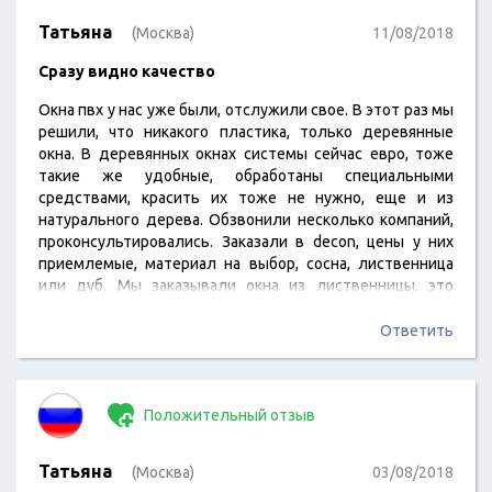
Татьяна
(Москва)
11/08/2018
Сразу видно качество
Окна пвх у нас уже были, отслужили свое. В этот раз мы
решили, что никакого пластика, только деревянные
окна. В деревянных окнах системы сейчас евро, тоже
такие же удобные, обработаны специальными
средствами, красить их тоже не нужно, еще и из
натурального дерева. Обзвонили несколько компаний,
проконсультировались. Заказали в decon, цены у них
приемлемые, материал на выбор, сосна, лиственница
или дуб. Мы заказывали окна из лиственницы, это
средний ценник между тем и тем материалом. На
лакокрасочные покрытие компания дает гарантию 10
Ответить
лет! Окошки очень классные, наконец-то у нас будут
нормальные окна, которые дышат и смотрятся они
красиво.
Положительный отзыв
Татьяна
(Москва)
03/08/2018