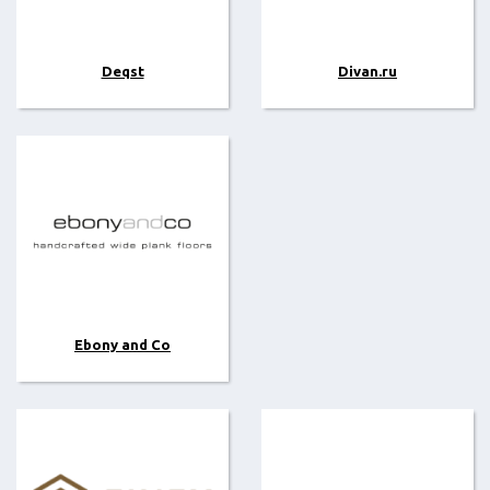
Deqst
Divan.ru
Ebony and Co