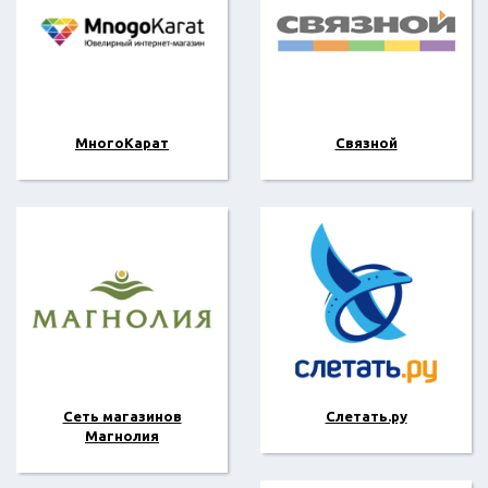
МногоКарат
Связной
Сеть магазинов
Слетать.ру
Магнолия