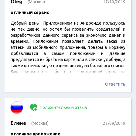
Oleg
(Москва)
17/10/2019
отличный сервис
Добрый день ! Приложением на Андроиде пользуюсь
не так давно, но хотел бы похвалить создателей и
разработчиков данного сервиса за экономию денег и
времени. Приложение позволяет делать заказ из
аптеки из мобильного приложения, товары в корзину
добавляются в самом приложении и дальше
предлагается выбрать на карте или в списке удобную, а
также оптимальную по цене аптеку из большого списка.
Заказ можно на забрать на следующей день, на
телефон приходит смс-код. Товар выдается в
запечатанном пластиковом пакете . Выбор аптек велик,
Ответить
но к сожалению, есть не все крупные, сетевые
аптеки(горздрав, методички) -это пока главный минус, а
также хотелось бы оплачивать прямо…
Положительный отзыв
Елена
(Москва)
27/09/2019
отличное приложение