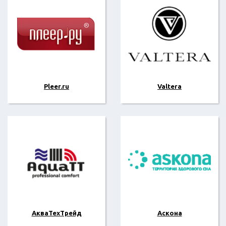
Pleer.ru
Valtera
АкваТехТрейд
Аскона