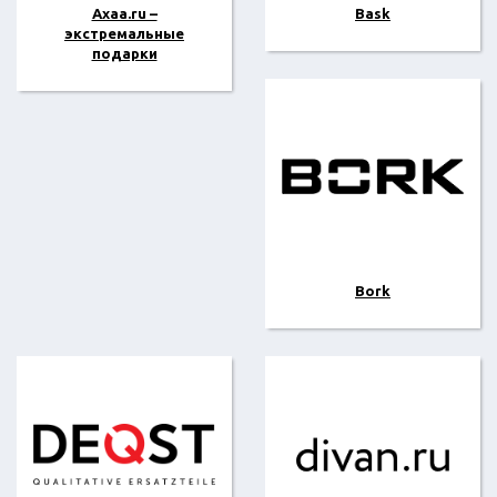
Axaa.ru –
Bask
экстремальные
подарки
Bork