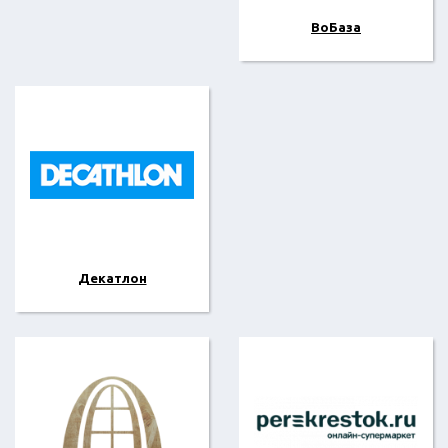
ВоБаза
Декатлон