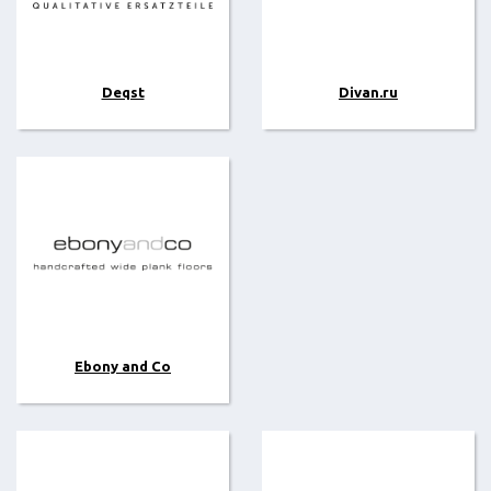
Deqst
Divan.ru
Ebony and Co