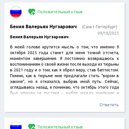
Положительный отзыв
Бения Валерьян Нугзарович
(Санкт-Петербург)
09/10/2025
Бения Валерьян Нугзарович
В моей голове крутится мысль о том, что именно 9
октября 2025 года станет для меня точкой отсчета,
моментом завершения. Я постоянно возвращаюсь к
воспоминаниям о своей жизни после выхода из тюрьмы
в 2021 году и о том, как я обрел веру, став баптистом.
Помню, как в тюрьме мне предлагали стать "вором в
законе", но я отказался, выбрав иной путь. Сейчас,
оглядываясь назад, я понимаю, что октябрь этого года
был упущен на пустяки – выбор между кнопками и
бейсболками на сайте Ламода. Душа просит полного и
окончательного преображения, чтобы все это исчезло
Ответить
навсегда. Это должно быть забыто, и этому должен…
Положительный отзыв