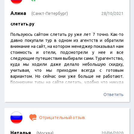
Алина
(Санкт-Петербург)
28/10/2021
слетать.ру
Пользуюсь сайтом слетать ру уже лет 7 точно. Как-то
давно покупали тур в одном из агентств и обратили
внимание на сайт, на котором менеджер показывал нам
стоимость и отели, подсмотрели у нее и все
следующие путешествия выбирали сами. Турагентство,
куда мы ходили даже делало небольшую скидку,
учитывая, что мы приходим всегда с готовым
вариантом. Но сейчас они уже больше не работают.
Бронируем туры на сайте слетать, удобно что никуда
ходить не нужно, мониторим цену и сразу оплачиваем в
момент, когда она минимальная. Недавно урвали Египет
Ответить
на ноябрь по отличной цене, благо цены упали из-за
запуска чартеров и не пришлось более…
Отрицательный отзыв
Наталья
(Москва)
20/06/2020