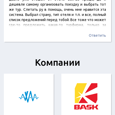
дешевле самому организовать поездку и выбрать тот
же тур. Слетать ру в помощь, очень мне нравится эта
система. Выбрал страну, тип отеля и т.п. и все, полный
список предложений перед тобой. Все тоже что может
где-то предложить какая-то турфирма, только за
дороже. Здесь определился с туром или круизом,
забронировал, оплатил. Последние два года только так
Ответить
и делаю, ни разу еще отмены брони не было. Было
такое, что…
Компании