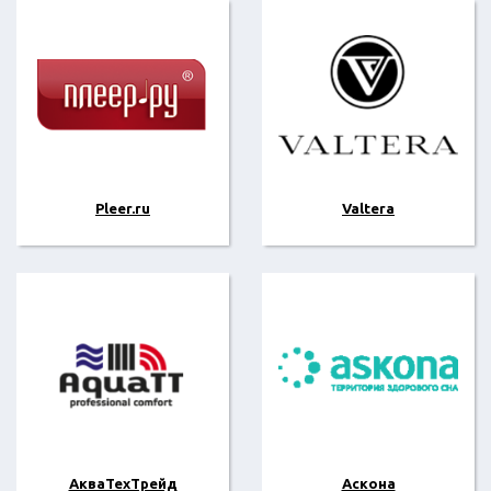
Pleer.ru
Valtera
АкваТехТрейд
Аскона