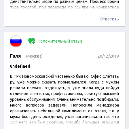
действительно море по разным ценам. Процесс брони
тура простой, при переходе по ссылке на конкретное
агентство, кликаешь пока не напишут, что бронь
оформлена=) некоторые побаиваются, что могут
Ответить
надурить и т.д. не нужно боятся, сервис работает с
проверенными туроператорами, в крайнем случае
можно поехать к ним в офис, который у каждого есть.
Положительный отзыв
Галя
(Москва)
20/12/2019
undefined
В ТРК Новомосковский частенько бываю. Офис Слетать
ру, уже можно сказать промелькался. Когда с мужем
решили поехать отдохнуть, я уже знала куда пойду)
отличное агентство, профессионалы, советую! высокий
уровень обслуживания. Очень внимательно подбирали.
много вопросов задавали. Попросила менеджера
организовать небольшой комплимент от отеля, т.к. у
мужа был день рождения, учли организовали так, что
для него это был сюрприз, спасибо большое. угодили!
Летали в Доминикану. Это уникальный отдых, мне