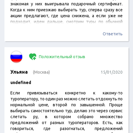
знакомая у них выигрывала подарочный сертификат.
Когда к ним приезжаю выбирать тур, сперва сразу все
акции предлагают, где цена снижена, а если уже не
подходит, идем дальше, смотрим туры по обычной
цене. И пообщаться можно с менеджером и по странам
сориентирует где что и куда лучше лететь… Да и
Ответить
вообще, у нас в городе одно из самых нормальных и
ответственных турагентств.
Положительный отзыв
Ульяна
(Москва)
15/01/2020
undefined
Если привязываться конкретно к какому-то
туроператору, то один раз можно слетать отдохнуть по
нормальной цене, второй по завышенной. Проще
выбирать самостоятельно тур, делаю это через сервис
слетать ру, в котором собрано множество
предложений от разных туроператоров. Есть, как
говориться, где разогнаться, предложений