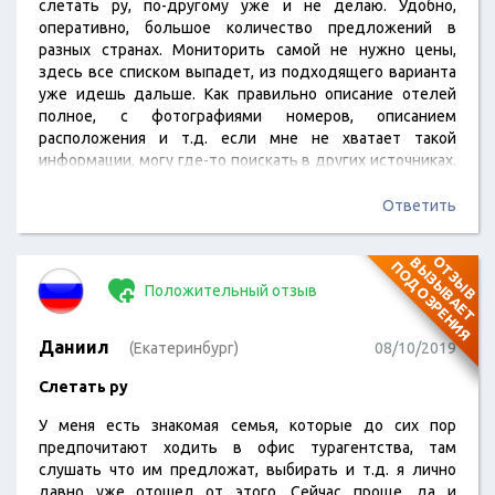
слетать ру, по-другому уже и не делаю. Удобно,
оперативно, большое количество предложений в
разных странах. Мониторить самой не нужно цены,
здесь все списком выпадет, из подходящего варианта
уже идешь дальше. Как правильно описание отелей
полное, с фотографиями номеров, описанием
расположения и т.д. если мне не хватает такой
информации, могу где-то поискать в других источниках.
Ну это если сильно меня отель заинтересовал,
стараюсь конечно обращаться внимание там, где все-
Ответить
таки полная информация.
О
Т
З
Ы
В
В
Ы
З
Ы
В
А
Е
Т
О
Д
О
З
Р
Е
Н
И
П
Я
Положительный отзыв
Даниил
(Екатеринбург)
08/10/2019
Слетать ру
У меня есть знакомая семья, которые до сих пор
предпочитают ходить в офис турагентства, там
слушать что им предложат, выбирать и т.д. я лично
давно уже отошел от этого. Сейчас проще, да и