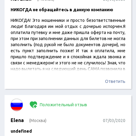
НИКОГДА не обращайтесь в данную компанию
НИКОГДА! Это мошенники и просто безответственные
люди! Благодаря им мой отдых с дочерью испорчен.Я
оплатила путевку и мне даже пришла оферта на почту,
при этом при заполнении данных для билетов не могла
заполнить (под рукой не было документов дочери), но
есть пункт заполнить позже! И так я оплатила, мне
пришло подтверждение и я спокойная ждала звонка и
связи с менеджером! и этого не не случилось! Зная, что
надо вылетать я на следующий день САМА позвонила в
компанию и О БОГИ! мне ответили на почту, что не
заполнен паспорт (читайте выше! пришла оферта) и нет
Ответить
оплаты! Я переслала письма и после…
Положительный отзыв
Elena
(Москва)
07/03/2020
undefined