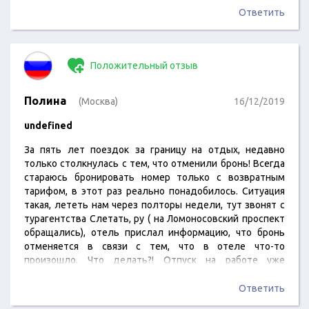
кажется не сравнится с простым курортом у моря. В
Ответить
общем советую туда тоже полететь)
Положительный отзыв
Полина
(Москва)
16/12/2019
undefined
За пять лет поездок за границу на отдых, недавно
только столкнулась с тем, что отменили бронь! Всегда
стараюсь бронировать номер только с возвратным
тарифом, в этот раз реально понадобилось. Ситуация
такая, лететь нам через полторы недели, тут звонят с
турагентства Слетать, ру ( на Ломоносовский проспект
обращались), отель прислал информацию, что бронь
отменяется в связи с тем, что в отеле что-то
произошло. Что делать?! Отпуск на работе уже
запланирован, отменять никто не будет. Денег купить
новый тур нет, а по возврату я не понимала как долго
Ответить
это процедура длится. В общем поехала к ним офис,