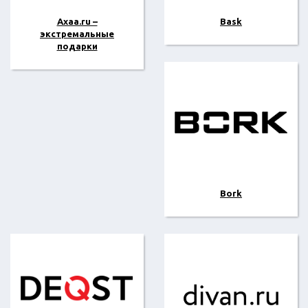
Axaa.ru –
Bask
экстремальные
подарки
Bork