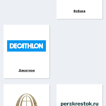
ВоБаза
Декатлон