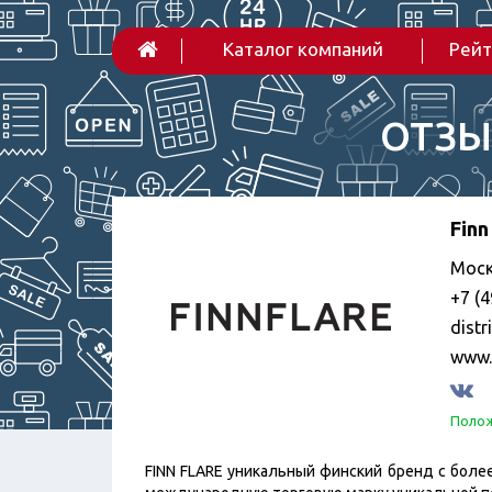
Каталог компаний
Рейт
ОТЗЫ
Finn
Моск
+7 (4
distr
www.f
Полож
FINN FLARE уникальный финский бренд с боле