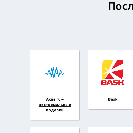
Посл
Axaa.ru –
Bask
экстремальные
подарки