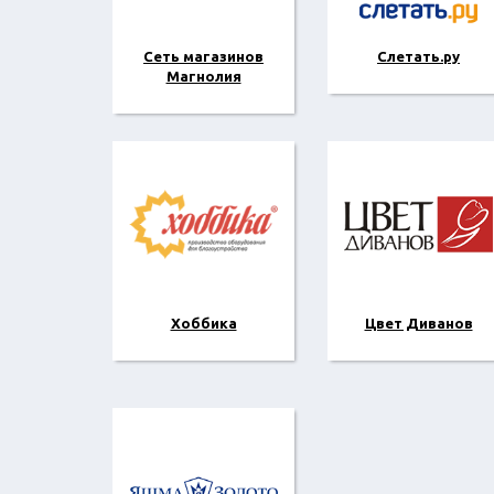
Сеть магазинов
Слетать.ру
Магнолия
Хоббика
Цвет Диванов