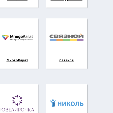
МногоКарат
Связной