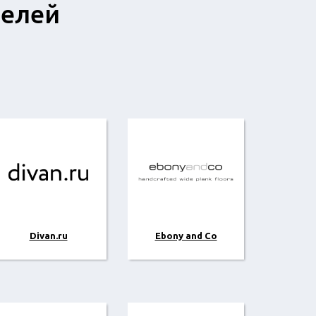
телей
Divan.ru
Ebony and Co