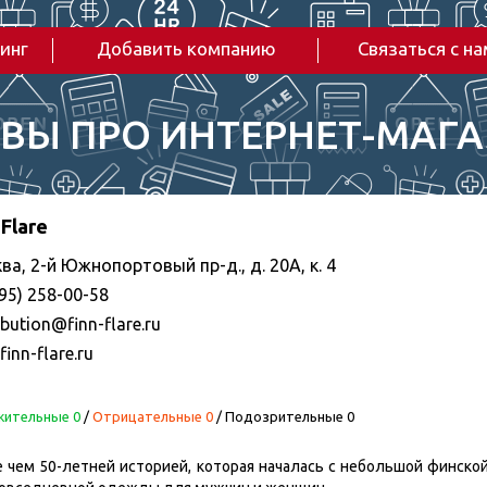
инг
Добавить компанию
Связаться с н
ВЫ ПРО ИНТЕРНЕТ-МАГ
 Flare
ва, 2-й Южнопортовый пр-д., д. 20A, к. 4
95) 258-00-58
ibution@finn-flare.ru
inn-flare.ru
ительные 0
/
Отрицательные 0
/
Подозрительные 0
е чем 50-летней историей, которая началась с небольшой финско