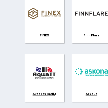
FINEX
Finn Flare
АкваТехТрейд
Аскона