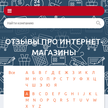
ОТЗЫВЫ ПРО ИНТЕРНЕТ-
МАГАЗИНЫ
Все
А
Б
В
Г
Д
Е
Ж
З
И
К
Л
М
Н
О
П
Р
С
Т
У
Ф
Х
Ц
Ч
Ш
Э
Ю
Я
A
B
C
D
E
F
G
H
I
J
K
L
M
N
O
P
Q
R
S
T
U
V
W
X
Y
Z