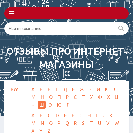
ОТЗЫВЫ ПРО ИНТЕРНЕТ-
МАГАЗИНЫ
Все
А
Б
В
Г
Д
Е
Ж
З
И
К
Л
М
Н
О
П
Р
С
Т
У
Ф
Х
Ц
Ч
Ш
Э
Ю
Я
A
B
C
D
E
F
G
H
I
J
K
L
M
N
O
P
Q
R
S
T
U
V
W
X
Y
Z