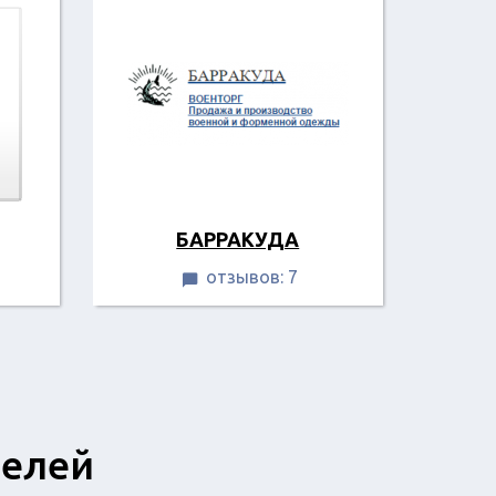
БАРРАКУДА
отзывов: 7

телей