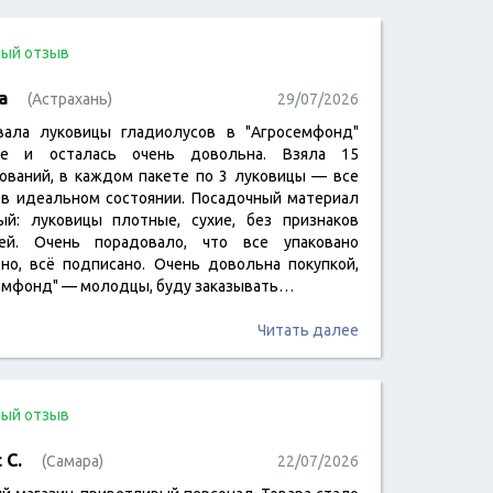
ый отзыв
а
(Астрахань)
29/07/2026
вала луковицы гладиолусов в "Агросемфонд"
ые и осталась очень довольна. Взяла 15
ований, в каждом пакете по 3 луковицы — все
в идеальном состоянии. Посадочный материал
ый: луковицы плотные, сухие, без признаков
ей. Очень порадовало, что все упаковано
тно, всё подписано. Очень довольна покупкой,
емфонд" — молодцы, буду заказывать…
Читать далее
ый отзыв
 С.
(Самара)
22/07/2026