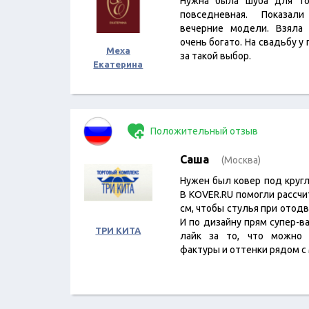
Нужна была шуба для то
повседневная. Показал
вечерние модели. Взяла 
очень богато. На свадьбу у
Меха
за такой выбор.
Екатерина
Положительный отзыв
Саша
(Москва)
Нужен был ковер под круг
В KOVER.RU помогли рассчи
см, чтобы стулья при отодв
И по дизайну прям супер-
ТРИ КИТА
лайк за то, что можно 
фактуры и оттенки рядом с