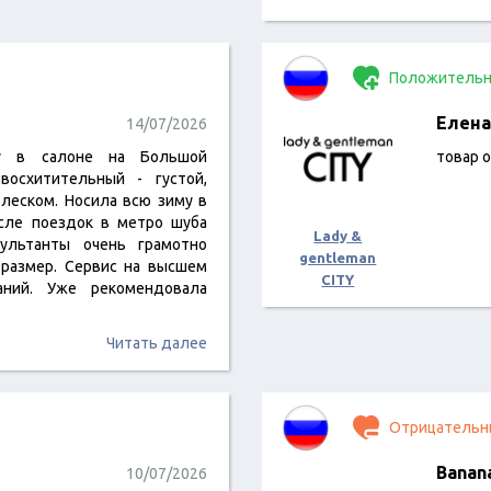
Положительн
Елена
14/07/2026
бу в салоне на Большой
товар 
восхитительный - густой,
блеском. Носила всю зиму в
сле поездок в метро шуба
Lady &
сультанты очень грамотно
gentleman
 размер. Сервис на высшем
CITY
ваний. Уже рекомендовала
Читать далее
Отрицательн
Banan
10/07/2026