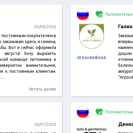
Положительн
Галин
05/08/2026
ь постоянным покупателем в
Заказы
 заказываю здесь и семена,
вперв
ьбы. Вот и сейчас оформила
наимен
 августа! Хочу выразить
дошли 
Агросемфонд
всей команде питомника и
отличн
евероятно внимательное,
болезн
ие к постоянным клиентам.
аккура
я…
"Агрос
Читать далее
Положительн
Денис
28/07/2026