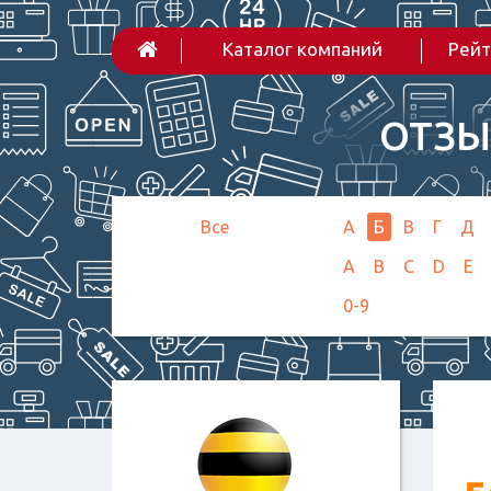
Каталог компаний
Рейт
ОТЗЫ
Все
А
Б
В
Г
Д
A
B
C
D
E
0-9