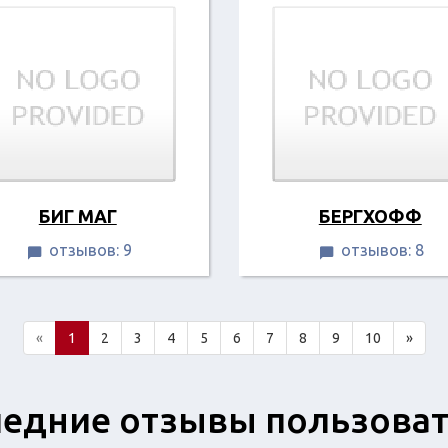
БИГ МАГ
БЕРГХОФФ
отзывов: 9
отзывов: 8


«
1
2
3
4
5
6
7
8
9
10
»
едние отзывы пользова