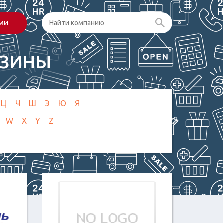
ами
АЗИНЫ
Ц
Ч
Ш
Э
Ю
Я
W
X
Y
Z