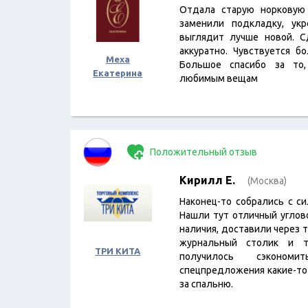
Отдала старую норковую
заменили подкладку, ук
выглядит лучше новой. С
аккуратно. Чувствуется б
Меха
Большое спасибо за то
Екатерина
любимым вещам
Положительный отзыв
Кирилл Е.
(Москва)
Наконец-то собрались с с
Нашли тут отличный углов
наличия, доставили через 
журнальный столик и т
ТРИ КИТА
получилось сэконо
спецпредложения какие-то
за спальню.