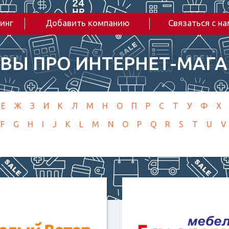
инг
Добавить компанию
Связаться с н
ВЫ ПРО ИНТЕРНЕТ-МАГ
Е
Ж
З
И
К
Л
М
Н
О
П
Р
С
Т
У
Ф
Х
F
G
H
I
J
K
L
M
N
O
P
Q
R
S
T
U
V