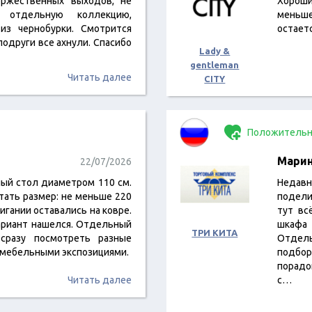
ржественных выходов, не
Хороши
и отдельную коллекцию,
меньше
из чернобурки. Смотрится
остает
 подруги все ахнули. Спасибо
Lady &
gentleman
Читать далее
CITY
Положительн
Мари
22/07/2026
лый стол диаметром 110 см.
Недав
тать размер: не меньше 220
подели
игании оставались на ковре.
тут вс
вариант нашелся. Отдельный
шкафа 
ТРИ КИТА
сразу посмотреть разные
Отдел
 мебельными экспозициями.
подбор
порадо
Читать далее
с…