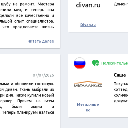
 шубу на ремонт. Мастера
Домен 
репили мех, и теперь она
делали всё качественно и
ольшой опыт специалистов.
Divan.ru
, что продлеваете жизнь
Читать далее
Положительн
Саша
07/07/2026
илами и обновили гостиную.
Покуп
ой диван. Ткань выбрали из
коттед
три дня. Также купили новый
количе
оршер. Причем, на всем
докупа
Металлик и
мить, были акции и
Ко
. Теперь планируем взяться