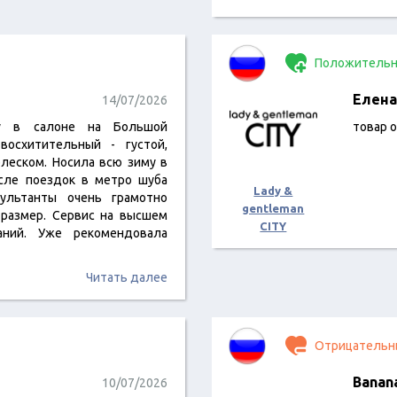
Положительн
Елена
14/07/2026
бу в салоне на Большой
товар 
восхитительный - густой,
блеском. Носила всю зиму в
сле поездок в метро шуба
Lady &
сультанты очень грамотно
gentleman
 размер. Сервис на высшем
CITY
ваний. Уже рекомендовала
Читать далее
Отрицательн
Banan
10/07/2026