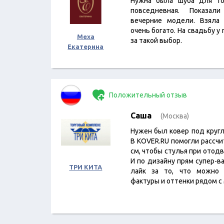
Нужна была шуба для то
повседневная. Показал
вечерние модели. Взяла 
очень богато. На свадьбу у
Меха
за такой выбор.
Екатерина
Положительный отзыв
Саша
(Москва)
Нужен был ковер под круг
В KOVER.RU помогли рассчи
см, чтобы стулья при отодв
И по дизайну прям супер-
ТРИ КИТА
лайк за то, что можно 
фактуры и оттенки рядом с