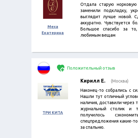
Отдала старую норковую
заменили подкладку, ук
выглядит лучше новой. С
аккуратно. Чувствуется б
Меха
Большое спасибо за то
Екатерина
любимым вещам
Положительный отзыв
Кирилл Е.
(Москва)
Наконец-то собрались с с
Нашли тут отличный углов
наличия, доставили через 
журнальный столик и т
ТРИ КИТА
получилось сэконо
спецпредложения какие-то
за спальню.