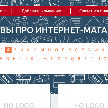
инг
Добавить компанию
Связаться с н
ВЫ ПРО ИНТЕРНЕТ-МАГ
Е
Ж
З
И
К
Л
М
Н
О
П
Р
С
Т
У
Ф
Х
F
G
H
I
J
K
L
M
N
O
P
Q
R
S
T
U
V