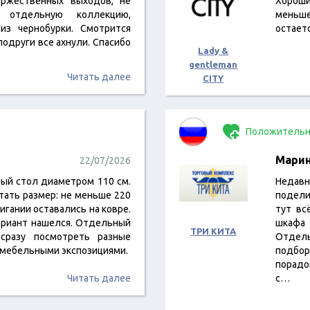
ржественных выходов, не
Хороши
и отдельную коллекцию,
меньше
из чернобурки. Смотрится
остает
 подруги все ахнули. Спасибо
Lady &
gentleman
Читать далее
CITY
Положительн
Мари
22/07/2026
лый стол диаметром 110 см.
Недав
тать размер: не меньше 220
подели
игании оставались на ковре.
тут вс
вариант нашелся. Отдельный
шкафа 
ТРИ КИТА
сразу посмотреть разные
Отдел
 мебельными экспозициями.
подбор
порадо
Читать далее
с…