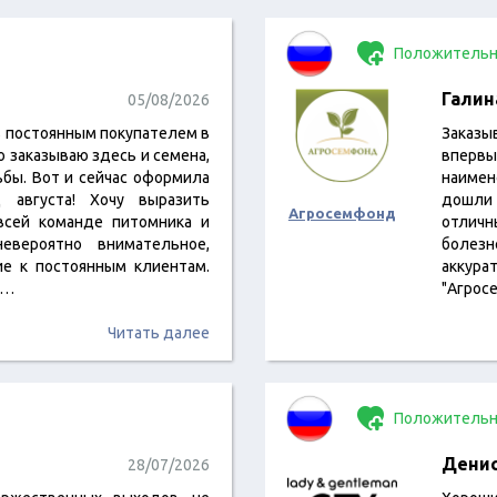
Положительн
Галин
05/08/2026
ь постоянным покупателем в
Заказы
 заказываю здесь и семена,
вперв
ьбы. Вот и сейчас оформила
наимен
 августа! Хочу выразить
дошли 
Агросемфонд
всей команде питомника и
отличн
евероятно внимательное,
болезн
ие к постоянным клиентам.
аккура
я…
"Агрос
Читать далее
Положительн
Денис
28/07/2026