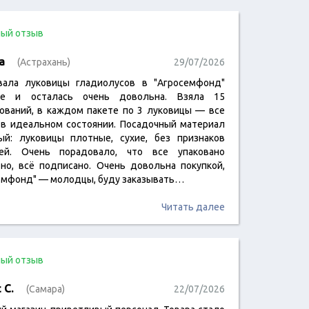
ый отзыв
а
(Астрахань)
29/07/2026
вала луковицы гладиолусов в "Агросемфонд"
ые и осталась очень довольна. Взяла 15
ований, в каждом пакете по 3 луковицы — все
в идеальном состоянии. Посадочный материал
ый: луковицы плотные, сухие, без признаков
ей. Очень порадовало, что все упаковано
тно, всё подписано. Очень довольна покупкой,
емфонд" — молодцы, буду заказывать…
Читать далее
ый отзыв
 С.
(Самара)
22/07/2026