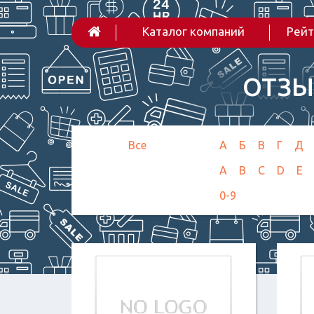
Каталог компаний
Рейт
ОТЗЫ
Все
А
Б
В
Г
Д
A
B
C
D
E
0-9