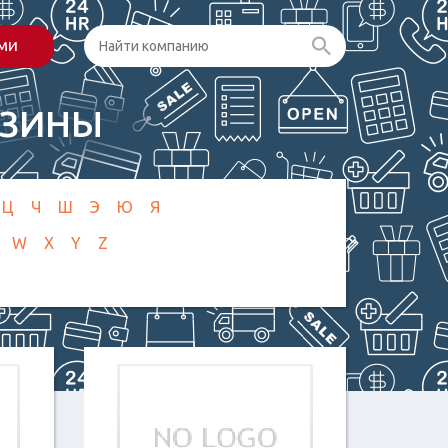
ами
АЗИНЫ
Ц
Ч
Ш
Э
Ю
Я
W
X
Y
Z