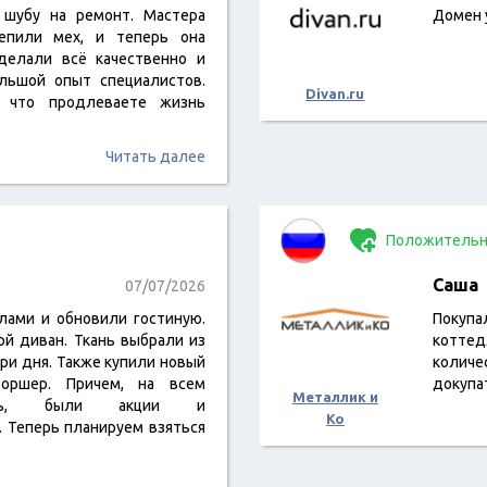
 шубу на ремонт. Мастера
Домен 
репили мех, и теперь она
делали всё качественно и
ольшой опыт специалистов.
Divan.ru
, что продлеваете жизнь
Читать далее
Положительн
Саша
07/07/2026
илами и обновили гостиную.
Покуп
ой диван. Ткань выбрали из
коттед
три дня. Также купили новый
количе
оршер. Причем, на всем
докупа
Металлик и
мить, были акции и
Ко
. Теперь планируем взяться