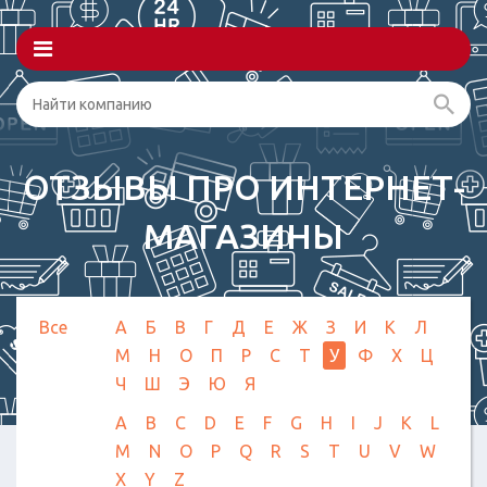
ОТЗЫВЫ ПРО ИНТЕРНЕТ-
МАГАЗИНЫ
Все
А
Б
В
Г
Д
Е
Ж
З
И
К
Л
М
Н
О
П
Р
С
Т
У
Ф
Х
Ц
Ч
Ш
Э
Ю
Я
A
B
C
D
E
F
G
H
I
J
K
L
M
N
O
P
Q
R
S
T
U
V
W
X
Y
Z