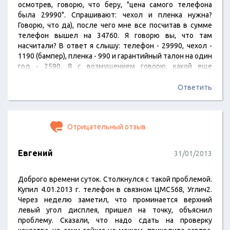
осмотрев, говорю, что беру, "цена самого телефона
была 29990". Спрашивают: чехол и пленка нужна?
Говорю, что да), после чего мне все посчитав в сумме
телефон вышел на 34760. Я говорю вы, что там
насчитали? В ответ я слышу: телефон - 29990, чехол -
1190 (бампер), пленка - 990 и гарантийный талон на один
год - 2590. Я с возмущением говорю, какой еще
гарантийный талон, вы в своем уме?? Я покупаю у вас
товар и сам себе гарантию устраиваю на ваше…
Ответить
Отрицательный отзыв
Евгений
31/01/2013
Доброго времени суток. Столкнулся с такой проблемой.
Купил 4.01.2013 г. телефон в связном ЦМС568, Углич2.
Через неделю заметил, что проминается верхний
левый угол дисплея, пришел на точку, объяснил
проблему. Сказали, что надо сдать на проверку