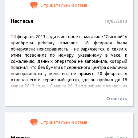
Отрицательный отзыв
Настасья
19/03/2013
14 февраля 2013 года в интернет - магазине "Связной" я
приобрела ребенку планшет. 18 февраля была
обнаружена неисправность - не заряжается, в связи с
этим позвонила по номеру, указанному в чеке, к
сожалению, данных оператора не запомнила, который
пояснил, что без бумаги от сервисного центра о наличии
неисправности у меня его не примут. 20 февраля я
отвезла его в сервисный центр, где он пробыл до 18
марта 2013 года. 18 марта 2013 год забрав планшет из
сервисного центра (был получен акт технического
освидетельствования, согласно которому
Ответить
неисправность подтверждена, срок нахождения
планшета в сервисном центре подтвержден отметкой
в гарантийном талоне), я поехала…
Отрицательный отзыв