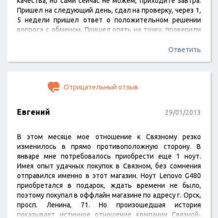
качества, но сами сейчас не можем, приходите завтра.
Пришел на следующий день, сдал на проверку, через 1,
5 недели пришел ответ о положительном решении
вопроса с обменом. Пришел опять на точку, проверили
все данные, сказали меняем на такую же модель (зачем
она мне, если уже неприятный момент имел место
Ответить
быть), предложил обменять на другую, более дорогую
модель. Приходите завтра, попробуем решить, в
горячую позвонил, попросили…
Отрицательный отзыв
Евгений
29/01/2013
В этом месяце мое отношение к Связному резко
изменилось в прямо противоположную сторону. В
январе мне потребовалось приобрести еще 1 ноут.
Имея опыт удачных покупок в Связном, без сомнения
отправился именно в этот магазин. Ноут Lenovo G480
приобретался в подарок, ждать времени не было,
поэтому покупал в оффлайн магазине по адресу г. Орск,
просп. Ленина, 71. Но произошедшая история
показывает истинное отношение компании Связной-