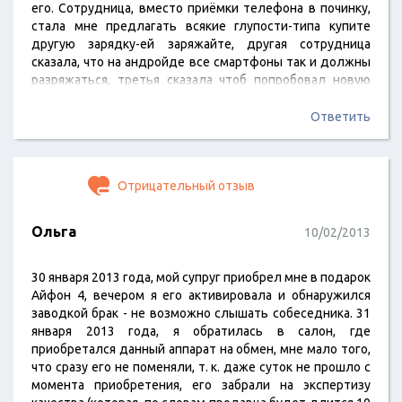
его. Сотрудница, вместо приёмки телефона в починку,
стала мне предлагать всякие глупости-типа купите
другую зарядку-ей заряжайте, другая сотрудница
сказала, что на андройде все смартфоны так и должны
разряжаться, третья сказала чтоб попробовал новую
батарею купить (прямо весь спектр технических
советов, только чтоб не принимать телефон и чтобы я
Ответить
отвязался)Я повёлся на это и пошёл купил новую
батарею, но она тоже так же быстро стала разряжаться
(то есть…
Отрицательный отзыв
Ольга
10/02/2013
30 января 2013 года, мой супруг приобрел мне в подарок
Айфон 4, вечером я его активировала и обнаружился
заводкой брак - не возможно слышать собеседника. 31
января 2013 года, я обратилась в салон, где
приобретался данный аппарат на обмен, мне мало того,
что сразу его не поменяли, т. к. даже суток не прошло с
момента приобретения, его забрали на экспертизу