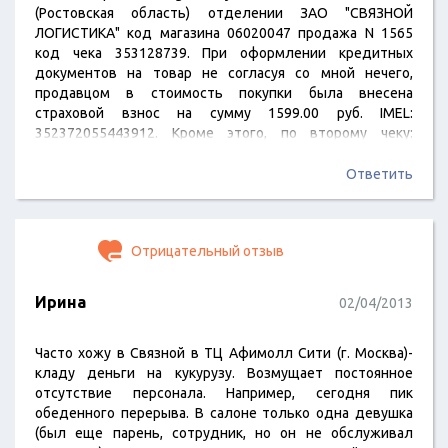
(Ростовская область) отделении ЗАО "СВЯЗНОЙ
ЛОГИСТИКА" код магазина 06020047 продажа N 1565
код чека 353128739. При оформлении кредитных
документов на товар не согласуя со мной нечего,
продавцом в стоимость покупки была внесена
страховой взнос на сумму 1599.00 руб. IMEL:
352372055443912. Кроме этого, по второму чеку:
N4067109674 продавец Тен А. К. 27844313 опять без
моего согласия в чек ввел дополнительную сумму 999
Ответить
руб. как доп. услуга КП 3 Альфа страхования: внутренний
код товара 4013086, номер договора 256844. Таким
образом, при покупке вышеуказанного товара по
Отрицательный отзыв
стараниям Ваших…
Ирина
02/04/2013
Часто хожу в Связной в ТЦ Афимолл Сити (г. Москва)-
кладу деньги на кукурузу. Возмущает постоянное
отсутствие персонала. Например, сегодня пик
обеденного перерыва. В салоне только одна девушка
(был еще парень, сотрудник, но он не обслуживал