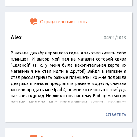
неразборчивый почерк (хотя сотрудник салона принял
мою анкету и сказал, что все хорошо). При второй
попытке в салоне мне нагрубили и сказали, что это
Отрицательный отзыв
незаконно. Только после…
Alex
04/02/2013
В начале декабря прошлого года, я захотел купить себе
планшет. И выбор мой пал на магазин сотовой связи
"Связной" (т. к. у меня была накопительная карта их
магазина я не стал идти в другой) Зайдя в магазин я
стал рассматривать разные планшеты, ко мне подошла
девушка и начала предлагать разные модели, сначала
хотели продать мне Ipad 4, но мне хотелось что-нибудь
на базе андроид. Не люблю ios систему. В общем смотря
разные модели мне предложили купить планшет
Lenovo ideatab s2110a, новенький только, что
поступивший в продажу. Цена конечно дороговатая
Ответить
17750 р. но покупая с помощью карты связного мне
возвратилось 1700…