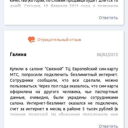
качества (которая, по словам продавца будет длится 10
дней). Сегодня, 10 февряля 2013 года, я позвонила
узнать результаты экспертизы, но девушка
представившаяся Мариной, как попугай стала твердить
Ответить
о том, что в соответствии с законом о защите прав
потребителей экспертиза составляет…
Отрицательный отзыв
Галина
06/02/2013
Купили в салоне "Связной" ТЦ Европейский сим-карту
МТС, попросили подключить безлимитный интернет.
Сотрудники сообщили, что все сделали, можно
пользоваться. Через пол года оказалось, что сим-карта
оформлена на другого человека, чьи паспортные
данные, очевидно, были украдены сотрудниками
салона. Интернет-безлимит оказался не подключен,
счет за интернет в месяц в районе 5 тысяч рублей (в
течение полугода). На обращение предложили мне
переоформить сим-карту в течение 2 рабочих дней.
Через 2 недели оказалось, что у меня слишком
Ответить