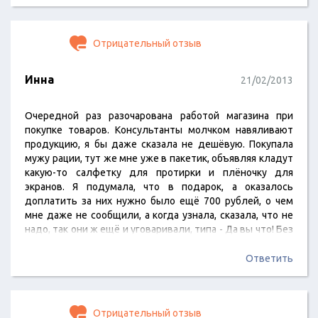
Отрицательный отзыв
Инна
21/02/2013
Очередной раз разочарована работой магазина при
покупке товаров. Консультанты молчком навяливают
продукцию, я бы даже сказала не дешёвую. Покупала
мужу рации, тут же мне уже в пакетик, объявляя кладут
какую-то салфетку для протирки и плёночку для
экранов. Я подумала, что в подарок, а оказалось
доплатить за них нужно было ещё 700 рублей, о чем
мне даже не сообщили, а когда узнала, сказала, что не
надо, так они ж ещё и уговаривали, типа - Да вы что! Без
плёночки же поцарапается. При этих словах ощущаешь
себя какой-то неряхой при других покупателях.
Ответить
Последний раз с мужем покупали телефон, тут же
сотрудник говорит,…
Отрицательный отзыв