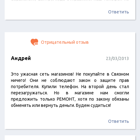
верю, так как однажды у них пыталась
отремонтировать Сони Х10, они не смогли, а соседний
Ответить
ларечек скромный за три дня починил, и сонька еще год
благополучно проработала. Писали претензии и…
Отрицательный отзыв
Андрей
23/03/2013
Это ужасная сеть магазинов! Не покупайте в Связном
ничего! Они не соблюдают закон о защите прав
потребителя. Купили телефон. На второй день стал
перезагружаться. Но в магазине нам смогли
предложить только РЕМОНТ, хотя по закону обязаны
обменять или вернуть деньги. Будем судиться!
Ответить