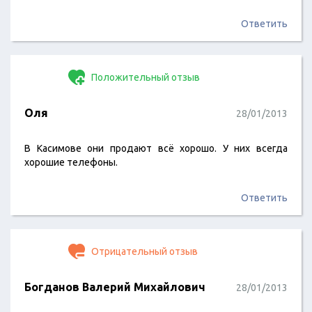
Логистика к своим постоянным клиентам. Итак, выбрав
модель, я подошел к кассе и отдал банковскую карту
Ответить
(опять же Связного-Банка) для расчета. В процессе
оплаты касса зависает. На часах 18.48 (в Москве 16.48), с
этого момента начались мои…
Положительный отзыв
Оля
28/01/2013
В Касимове они продают всё хорошо. У них всегда
хорошие телефоны.
Ответить
Отрицательный отзыв
Богданов Валерий Михайлович
28/01/2013