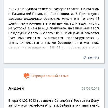
25.12.12 г. купила телефон самсунг галакси 3 в связном
г. Павловский Посад, пл. Революции, д. 7. При покупке
девушка доходчиво объяснила мне, что в течение 15
дней я могу обменять его на другой, если вдруг что-то
не устроит в нем (я еще подумала: да зачем мне это?).
Но вдруг ни с того ни с сего 6.01.13 г. он у меня ломается
(сам выключается, включается, перезагружается и
опять включается и так до бесконечности мог, пока
батарея не разрядится). 8.01.13 г. я обратилась в этот
магазин с просьбой сделать мне обмен, но была другая
смена. И продавец Диана сказала, что такая услуга…
Ответить
Отрицательный отзыв
Андрей
02/02/2013
Вчера, 01.02.2013 г., зашел в Связной в г. Ростов на Дону,
за покупкой телефона iPhone 5. Выбрав его и тщательно