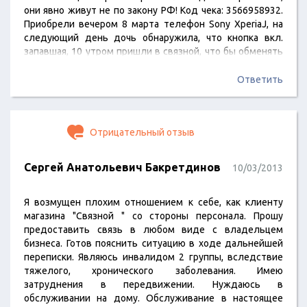
они явно живут не по закону РФ! Код чека: 3566958932.
Приобрели вечером 8 марта телефон Sony XperiaJ, на
следующий день дочь обнаружила, что кнопка вкл.
запавшая, 10 утром пришли в связной, что бы обменять
на аналогичный товар, но надлежащего качества.
Сотрудники видя явный дефект, говорили ну она же
Ответить
работает, значит все в порядке менять не будем,
деньги…
Отрицательный отзыв
Сергей Анатольевич Бакретдинов
10/03/2013
Я возмущен плохим отношением к себе, как клиенту
магазина "Связной " со стороны персонала. Прошу
предоставить связь в любом виде с владельцем
бизнеса. Готов пояснить ситуацию в ходе дальнейшей
переписки. Являюсь инвалидом 2 группы, вследствие
тяжелого, хронического заболевания. Имею
затруднения в передвижении. Нуждаюсь в
обслуживании на дому. Обслуживание в настоящее