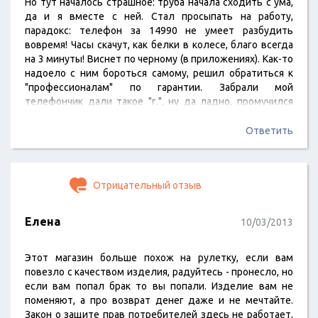
Но тут началось страшное: труба начала сходить с ума,
да и я вместе с ней. Стал просыпать на работу,
парадокс: телефон за 14990 не умеет разбудить
вовремя! Часы скачут, как белки в колесе, благо всегда
на 3 минуты! Виснет по черному (в приложениях). Как-то
надоело с ним бороться самому, решил обратиться к
"профессионалам" по гарантии. Забрали мой
телефончик дали такое "г.", ну да ладно, промучился
худо, бедно, получил обратно свое "Счастье". Через 2
дня та же песня! Забрали обратно. Все тоже. В третий
Ответить
раз "закидывать невод" туда? А самое интересное: в
заключении…
Отрицательный отзыв
Елена
10/03/2013
Этот магазин больше похож на рулетку, если вам
повезло с качеством изделия, радуйтесь - пронесло, но
если вам попал брак то вы попали. Изделие вам не
поменяют, а про возврат денег даже и не мечтайте.
Закон о защите прав потребителей здесь не работает,