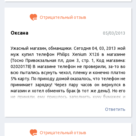
Отрицательный отзыв
Оксана
05/03/2013
Ужасный магазин, обманщики. Сегодня 04, 03, 2013 мой
муж купил телефон Philips Xenium X126 в магазине
(Тосно Привокзальная пл, дом 3, стр. 1, Код магазина:
02020178) В магазине телефон не проверили, за-то во
всю пытались всунуть чехол, пленку и конечно платно
5% карту. По приходу домой оказалось, что телефон не
принимает зарядку! Через пару часов он вернулся в
магазин и хотел обменять брак (в тот же день!). Но его
не приняли, ему пришлось заполнить кучу бумажек и
отправить этот брак на экспертизу и ЕЩЕ РАЗ КУПИТЬ
ТОЧНО ТАКОЙ ЖЕ! Потому как телефон то все равно
Ответить
нужен, ладно он стоит копейки,…
Отрицательный отзыв