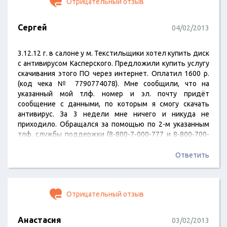
Отрицательный отзыв
Сергей
04/02/2013
3.12.12 г. в салоне у м. Текстильщики хотел купить диск
с антивирусом Касперского. Предложили купить услугу
скачивания этого ПО через интернет. Оплатил 1600 р.
(код чека № 7790774078). Мне сообщили, что на
указанный мой тлф. номер и эл. почту придёт
сообщение с данными, по которым я смогу скачать
антивирус. За 3 недели мне ничего и никуда не
приходило. Обращался за помощью по 2-м указанным
тлф. службы поддержки (8-800-7-000-777 и 8-800-700-
50-00)но никто не помог, а предложили обратиться в
магазин, где покупал. В магазине 4 дня на ежедневные
Ответить
запросы управляющей Елены ничего не отвечали.
Пришлось срочно покупать диск с Касперским за 1590…
Отрицательный отзыв
Анастасия
03/02/2013