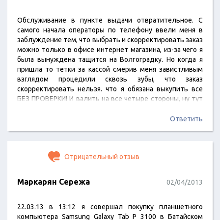
Обслуживание в пункте выдачи отвратительное. С
самого начала операторы по телефону ввели меня в
заблуждение тем, что выбрать и скорректировать заказ
можно только в офисе интернет магазина, из-за чего я
была вынуждена тащится на Волгоградку. Но когда я
пришла то тетки за кассой смерив меня завистливым
взглядом процедили сквозь зубы, что заказ
скорректировать нельзя. что я обязана выкупить все
БЕЗ ПРОВЕРКИ! И валить на все четыре стороны, ну тут
они не на тут напали, и если бы не менеджер ВАДИМ
который вмешался и разрулил ситуацию я бы разнесла
Ответить
там все по кирпичику. Не ожидала такого от Связного.
Интересно чему же…
Отрицательный отзыв
Маркарян Сережа
02/04/2013
22.03.13 в 13:12 я совершал покупку планшетного
компьютера Samsung Galaxy Tab P 3100 в Батайском