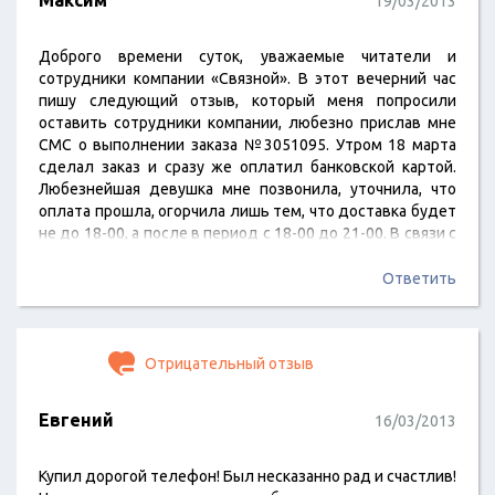
Максим
19/03/2013
Доброго времени суток, уважаемые читатели и
сотрудники компании «Связной». В этот вечерний час
пишу следующий отзыв, который меня попросили
оставить сотрудники компании, любезно прислав мне
СМС о выполнении заказа №3051095. Утром 18 марта
сделал заказ и сразу же оплатил банковской картой.
Любезнейшая девушка мне позвонила, уточнила, что
оплата прошла, огорчила лишь тем, что доставка будет
не до 18-00, а после в период с 18-00 до 21-00. В связи с
этим я поменял адрес доставки на домашний и уточнил,
что буду по адресу после 19-00. В течение дня телефон
Ответить
разрядился. Придя домой, я как честный человек сразу
же поставил телефон на…
Отрицательный отзыв
Евгений
16/03/2013
Купил дорогой телефон! Был несказанно рад и счастлив!