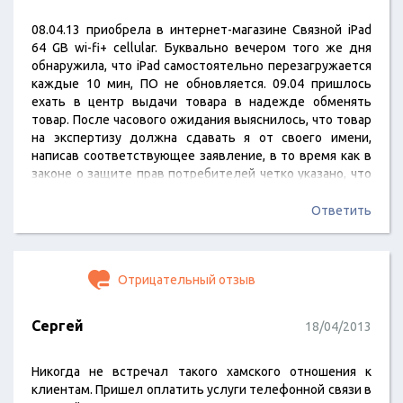
08.04.13 приобрела в интернет-магазине Связной iPad
64 GB wi-fi+ cellular. Буквально вечером того же дня
обнаружила, что iPad самостоятельно перезагружается
каждые 10 мин, ПО не обновляется. 09.04 пришлось
ехать в центр выдачи товара в надежде обменять
товар. После часового ожидания выяснилось, что товар
на экспертизу должна сдавать я от своего имени,
написав соответствующее заявление, в то время как в
законе о защите прав потребителей четко указано, что
продавец должен произвести экспертизу за свой счет.
В результате вынуждена была написать претензию с
Ответить
просьбой уже не обменять товар (возмутило такое
отношение со стороны ЗАО Связной Логистика), а
вернуть денежные средства. iPad представитель…
Отрицательный отзыв
Сергей
18/04/2013
Никогда не встречал такого хамского отношения к
клиентам. Пришел оплатить услуги телефонной связи в