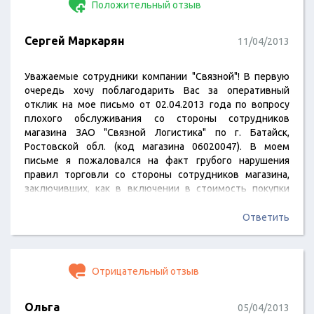
Положительный отзыв
Сергей Маркарян
11/04/2013
Уважаемые сотрудники компании "Связной"! В первую
очередь хочу поблагодарить Вас за оперативный
отклик на мое письмо от 02.04.2013 года по вопросу
плохого обслуживания со стороны сотрудников
магазина ЗАО "Связной Логистика" по г. Батайск,
Ростовской обл. (код магазина 06020047). В моем
письме я пожаловался на факт грубого нарушения
правил торговли со стороны сотрудников магазина,
заключивших, как в включении в стоимость покупки
двух (меня совершенно не нужных) страховок на сумму
2598 руб., так и на отпуск купленного мною товара
Ответить
(Планшетный компьютер Samsung Galaxy Tab P 3100 8Gb)
без технической документации, с указанием даты
продажи. В Вашем письме от 08.04.2013 г. Вы
Отрицательный отзыв
обнадежили…
Ольга
05/04/2013