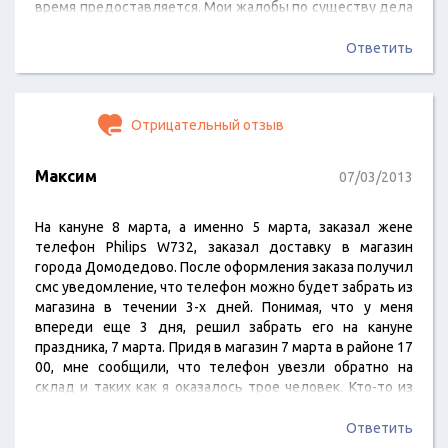
время предоставляется. Мои жалобы по существу дела
остаются без ответа. Приобретенный мною мобильный
телефон выведен из строя двумя сотрудниками
Ответить
магазина и направлен ими в длительный гарантийный
ремонт. На замену мне выдан телефон не отвечающий
по характеристикам и потребительским свойствам
Отрицательный отзыв
мною приобретенным в магазине "Связной" телефону.
Прошу помочь предоставить контакт с…
Максим
07/03/2013
На кануне 8 марта, а именно 5 марта, заказал жене
телефон Philips W732, заказал доставку в магазин
города Домодедово. После оформления заказа получил
смс уведомление, что телефон можно будет забрать из
магазина в течении 3-х дней. Понимая, что у меня
впереди еще 3 дня, решил забрать его на кануне
праздника, 7 марта. Придя в магазин 7 марта в районе 17
00, мне сообщили, что телефон увезли обратно на
склад и таких как я оказалось трое человек. Кто-то из
менеджеров решил, что я отказался и не согласовав со
мной, отменил мой заказ. В условиях жесткой
Ответить
конкуренции, магазин не борется за своих…