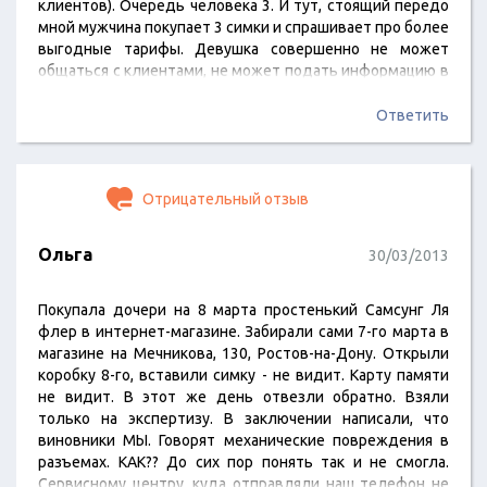
клиентов). Очередь человека 3. И тут, стоящий передо
мной мужчина покупает 3 симки и спрашивает про более
выгодные тарифы. Девушка совершенно не может
общаться с клиентами, не может подать информацию в
понятном виде. В результате, у мужчины куча вопросов
и время тянется. На помощь сотруднице никто не
Ответить
приходит. Вторая касса закрыта. Очевидно, что история
с мужиком затянется на долго. В результате, огромная
очередь, люди…
Отрицательный отзыв
Ольга
30/03/2013
Покупала дочери на 8 марта простенький Самсунг Ля
флер в интернет-магазине. Забирали сами 7-го марта в
магазине на Мечникова, 130, Ростов-на-Дону. Открыли
коробку 8-го, вставили симку - не видит. Карту памяти
не видит. В этот же день отвезли обратно. Взяли
только на экспертизу. В заключении написали, что
виновники МЫ. Говорят механические повреждения в
разъемах. КАК?? До сих пор понять так и не смогла.
Сервисному центру, куда отправляли наш телефон не