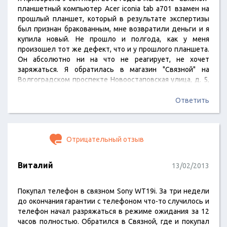
планшетный компьютер Acer iconia tab a701 взамен на
прошлый планшет, который в результате экспертизы
был признан бракованным, мне возвратили деньги и я
купила новый. Не прошло и полгода, как у меня
произошел тот же дефект, что и у прошлого планшета.
Он абсолютно ни на что не реагирует, не хочет
заряжаться. Я обратилась в магазин "Связной" на
Волгоградском проспекте Новоостаповская улица, д. 5,
к. 14, чтобы провели экспертизу качества товара, на что
мне ответили, что я могу произвести обмен, возврат
Ответить
денег только по истечении 14 дней и сейчас я имею
право только…
Отрицательный отзыв
Виталий
13/02/2013
Покупал телефон в связном Sony WT19i. За три недели
до окончания гарантии с телефоном что-то случилось и
телефон начал разряжаться в режиме ожидания за 12
часов полностью. Обратился в Связной, где и покупал