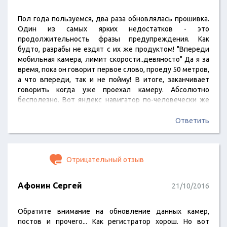
Пол года пользуемся, два раза обновлялась прошивка.
Один из самых ярких недостатков - это
продолжительность фразы предупреждения. Как
будто, разрабы не ездят с их же продуктом! "Впереди
мобильная камера, лимит скорости..девяносто" Да я за
время, пока он говорит первое слово, проеду 50 метров,
а что впереди, так и не пойму! В итоге, заканчивает
говорить когда уже проехал камеру. Абсолютно
бесполезно. Вот яндекс навигатор по-человечески же
говорит "камера на сорок", и всё понятно, причем
делает он достаточно заранее, чтобы успеть
Ответить
притормозить, а тут ну просто кошмар. "Лимит
скорости.." вы что, с китайского через переводчик
перевели, а адаптировать забыли?! Про не
Отрицательный отзыв
существующие…
Афонин Сергей
21/10/2016
Обратите внимание на обновление данных камер,
постов и прочего... Как регистратор хорош. Но вот