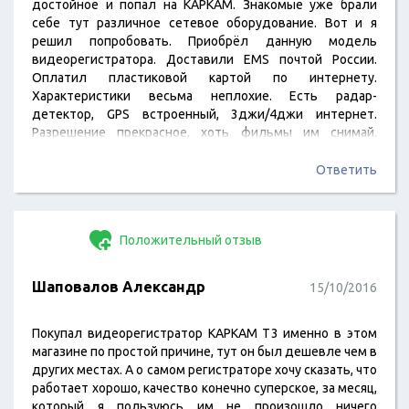
достойное и попал на КАРКАМ. Знакомые уже брали
себе тут различное сетевое оборудование. Вот и я
решил попробовать. Приобрёл данную модель
видеорегистратора. Доставили EMS почтой России.
Оплатил пластиковой картой по интернету.
Характеристики весьма неплохие. Есть радар-
детектор, GPS встроенный, 3джи/4джи интернет.
Разрешение прекрасное, хоть фильмы им снимай.
Аккумулятора хватает. В общем, доволен! Всем добра!
Ответить
Положительный отзыв
Шаповалов Александр
15/10/2016
Покупал видеорегистратор КАРКАМ Т3 именно в этом
магазине по простой причине, тут он был дешевле чем в
других местах. А о самом регистраторе хочу сказать, что
работает хорошо, качество конечно суперское, за месяц,
который я пользуюсь им не произошло ничего