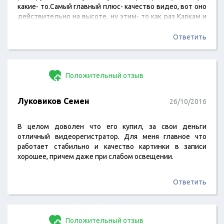
какие- то.Самый главный плюс- качество видео, вот оно
действительно на высоте, ну этим- то как раз Каркам и
славится.Из минусов- не работает без подключения к
сети. Но я, вне машины устройством вообще не
Ответить
пользуюсь, поэтому мне как- то все равно.
Положительный отзыв
Луковиков Семен
26/10/2016
В целом доволен что его купил, за свои деньги
отличный видеорегистратор. Для меня главное что
работает стабильно и качество картинки в записи
хорошее, причем даже при слабом освещении.
Ответить
Положительный отзыв