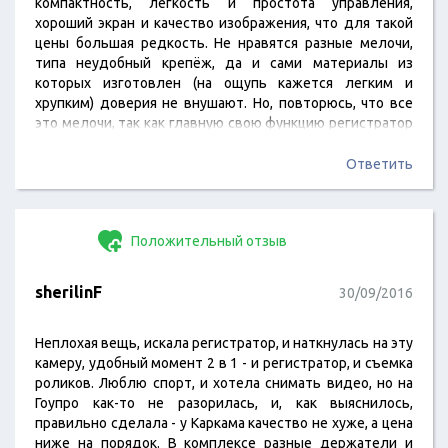
компактность, легкость и простота управления,
хороший экран и качество изображения, что для такой
цены большая редкость. Не нравятся разные мелочи,
типа неудобный крепёж, да и сами материалы из
которых изготовлен (на ощупь кажется легким и
хрупким) доверия не внушают. Но, повторюсь, что все
это мелочи, так как главную свою функцию регистратор
выполняет хорошо.
Ответить
Положительный отзыв
sherilinF
30/09/2016
Неплохая вещь, искала регистратор, и наткнулась на эту
камеру, удобный момент 2 в 1 - и регистратор, и съемка
роликов. Люблю спорт, и хотела снимать видео, но на
Гоупро как-то не разорилась, и, как выяснилось,
правильно сделала - у Каркама качество не хуже, а цена
ниже на порядок. В комплексе разные держатели и