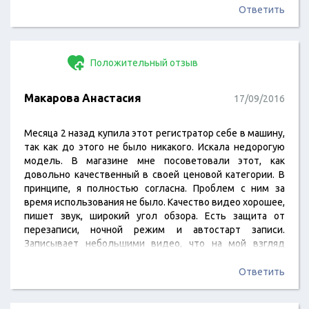
нормально функционировать. Причём саму карту памяти
Ответить
(ну ту которую вынул из Каркамки) использую по…
Положительный отзыв
Макарова Анастасия
17/09/2016
Месяца 2 назад купила этот регистратор себе в машину,
так как до этого не было никакого. Искала недорогую
модель. В магазине мне посоветовали этот, как
довольно качественный в своей ценовой категории. В
принципе, я полностью согласна. Проблем с ним за
время использования не было. Качество видео хорошее,
пишет звук, широкий угол обзора. Есть защита от
перезаписи, ночной режим и автостарт записи.
Записывает небольшими видео, что на мой взгляд
очень удобно. Присоска держит хорошо. Покупкой
осталась довольна.
Ответить