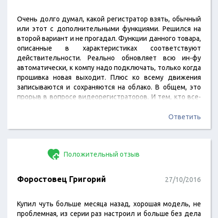
Очень долго думал, какой регистратор взять, обычный
или этот с дополнительными функциями. Решился на
второй вариант и не прогадал. Функции данного товара,
описанные в характеристиках соответствуют
действительности. Реально обновляет всю ин-фу
автоматически, к компу надо подключать, только когда
прошивка новая выходит. Плюс ко всему движения
записываются и сохраняются на облако. В общем, это
прорыв в вопросе видеорегистраторов. И тем, кто все-
таки сомневается, стоит ли игра свеч, могу лишь
сказать свои слова восхищения от данного продукта.
Ответить
Положительный отзыв
Форостовец Григорий
27/10/2016
Купил чуть больше месяца назад, хорошая модель, не
проблемная, из серии раз настроил и больше без дела