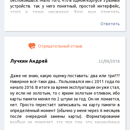
беспокоишься. Мало того, что в одном корпусе 5 разных
устройств. так у него понятный, простой интерфейс,
этого я точно неожидал. Хочу еще отметить
бесплатную доставку.
Ответить
Отрицательный отзыв
Лучкин Андрей
22/09/2016
Даже не знаю, какую оценку поставить: два или три???
Наверное всё-таки два... Пользовался им с 2011 года по
начало 2016. В итоге за время эксплуатации он уже стал,
ну если не золотым, то с ярким золотым отливом, ибо
карты памяти менял по 2 штуки за год. Он не ломается,
нет. Просто перестаёт записывать на карту памяти в
определённый момент (обычно у меня через 6 месяцев
после очередной замены карты). Форматирование
вообще не помогает, это при том, что защищённых
записей нет!!! После замены карты - опять начинает