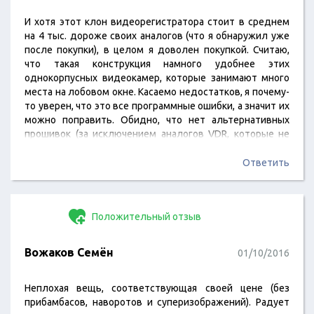
И хотя этот клон видеорегистратора стоит в среднем
на 4 тыс. дороже своих аналогов (что я обнаружил уже
после покупки), в целом я доволен покупкой. Считаю,
что такая конструкция намного удобнее этих
однокорпусных видеокамер, которые занимают много
места на лобовом окне. Касаемо недостатков, я почему-
то уверен, что это все программные ошибки, а значит их
можно поправить. Обидно, что нет альтернативных
прошивок (за исключением аналогов VDR, которые не
известно как установятся), а так же нет форума и social,
с обсуждением данного регистратора и всякими
Ответить
плюшками/обновлениями.
Положительный отзыв
Вожаков Семён
01/10/2016
Неплохая вещь, соответствующая своей цене (без
прибамбасов, наворотов и суперизображений). Радует