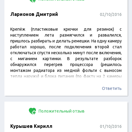
Ларионов Дмитрий
02/10/2016
Крепёж (пластиковые крючки для резинок) с
наступлением лета размягчился и развалился,
пришлось разбирать и делать ремешки. На одну камеру
работал хорошо, после подключения второй стал
отключаться спустя несколько минут после включения,
с миганием картинки. В результате разборок
обнаружился перегрев процессора (решилось
монтажом радиатора из медной фольги с выносом
тепла наружу) и блока питания (по факту на 2 камеры
нужно ампера 1.5-2, родной не тянет, заменил). Если
регистратор неистово тормозит при записи, проверьте
Ответить
флешку, на них иногда бывают сбойные области. Также
не забывайте, что требуемая скорость записи не менее
10мб/с. Это самые частые грабли. А вообще регистратор
Положительный отзыв
изумительный, особенно после доработки.…
Курышев Кирилл
01/10/2016