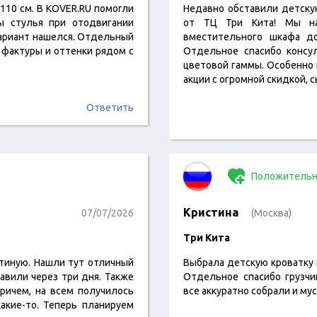
110 см. В KOVER.RU помогли
Недавно обставили детску
ы стулья при отодвигании
от ТЦ Три Кита! Мы на
-вариант нашелся. Отдельный
вместительного шкафа д
е фактуры и оттенки рядом с
Отдельное спасибо консу
цветовой гаммы. Особенно 
акции с огромной скидкой, с
Ответить
Положительн
Кристина
07/07/2026
(Москва)
Три Кита
стиную. Нашли тут отличный
Выбрала детскую кроватку и
тавили через три дня. Также
Отдельное спасибо грузчи
ричем, на всем получилось
все аккуратно собрали и мус
акие-то. Теперь планируем