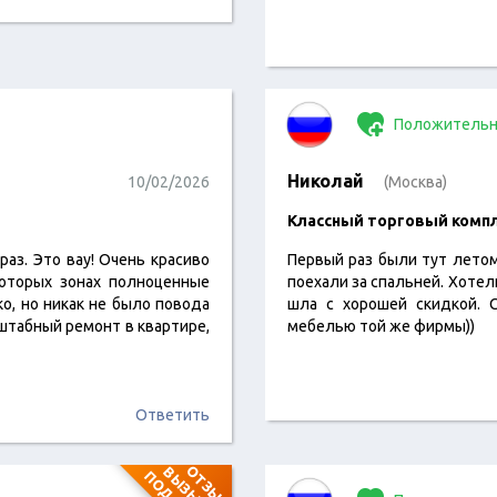
Положительн
Николай
10/02/2026
(Москва)
​Классный торговый компл
раз. Это вау! Очень красиво
Первый раз были тут летом
которых зонах полноценные
поехали за спальней. Хотел
о, но никак не было повода
шла с хорошей скидкой. 
штабный ремонт в квартире,
мебелью той же фирмы))
Ответить
О
Т
З
Ы
В
В
Ы
З
Ы
В
А
Е
Т
О
Д
О
З
Р
Е
Н
И