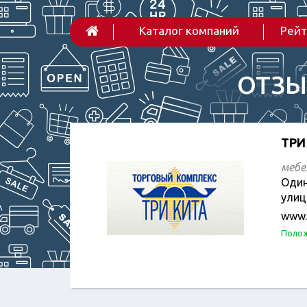
Каталог компаний
Рейт
ОТЗЫ
ТРИ
мебе
Один
улиц
www.3
Полож