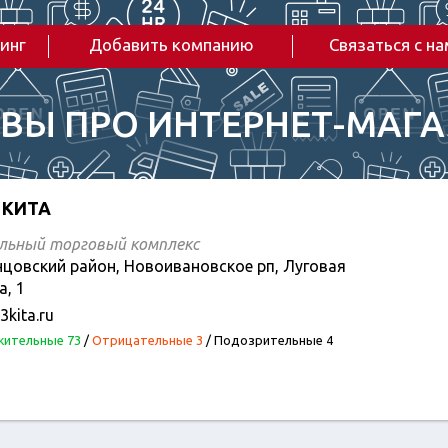
инг
Добавить компанию
Связаться с н
ВЫ ПРО ИНТЕРНЕТ-МАГ
 КИТА
льный торговый комплекс
цовский район, Новоивановское рп, Луговая
а, 1
kita.ru
ительные 73
/
Отрицательные 3
/
Подозрительные 4