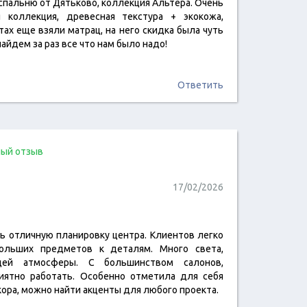
спальню от Дятьково, коллекция Альтера. Очень
читать отзыв
я коллекция, древесная текстура + экокожа,
тах еще взяли матрац, на него скидка была чуть
айдем за раз все что нам было надо!
Ответить
ый отзыв
17/02/2026
ть отличную планировку центра. Клиентов легко
читать отзыв
ольших предметов к деталям. Много света,
щей атмосферы. С большинством салонов,
иятно работать. Особенно отметила для себя
ора, можно найти акценты для любого проекта.