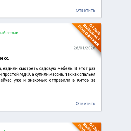
Ответить
О
Т
З
Ы
В
В
Ы
З
Ы
В
А
Е
Т
О
Д
О
З
Р
Е
Н
И
П
Я
ый отзыв
Не совпадает IP адрес и
город
26/01/2026
екс.
, ездили смотреть садовую мебель. В этот раз
читать отзыв
и простой МДФ, а купили массив, так как спальня
Сейчас уже и знакомых отправили в Китов за
Ответить
О
Т
З
Ы
В
В
Ы
З
Ы
В
А
Е
Т
О
Д
О
З
Р
Е
Н
И