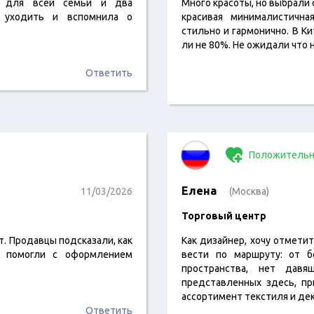
е для всей семьи и два
Много красоты, но выбрали 
ь уходить и вспомнила о
красивая минималистична
стильно и гармонично. В Ки
ли не 80%. Не ожидали что н
Ответить
Положительн
Елена
11/03/2026
(Москва)
Торговый центр
. Продавцы подсказали, как
Как дизайнер, хочу отмети
и помогли с оформлением
вести по маршруту: от б
пространства, нет давя
представленных здесь, пр
ассортимент текстиля и дек
Ответить